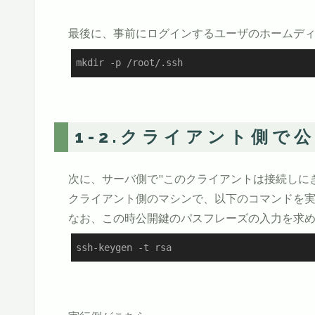
最後に、事前にログインするユーザのホームディレ
mkdir -p /root/.ssh
1-2.クライアント側で
次に、サーバ側で"このクライアントは接続しに
クライアント側のマシンで、以下のコマンドを
なお、この時公開鍵のパスフレーズの入力を求
ssh-keygen -t rsa