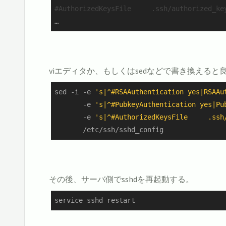
#AuthorizedKeysFile     .ssh/authorized_ke
…
viエディタか、もしくはsedなどで書き換えると
sed -i -e 
's|^#RSAAuthentication yes|RSAAu
       -e 
's|^#PubkeyAuthentication yes|Pu
       -e 
's|^#AuthorizedKeysFile     .ssh
       /etc/ssh/sshd_config
その後、サーバ側でsshdを再起動する。
service sshd restart