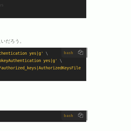
ys
良いだろう。
bash
thentication yes|g'
 \

bkeyAuthentication yes|g'
 \

/authorized_keys|AuthorizedKeysFile     .ssh/authorized_
bash