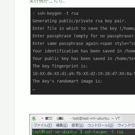
実行例がこちら。
$
 ssh-keygen -t rsa
Generating public/private rsa key pair.

Enter file in which to save the key (/home/
Enter passphrase (empty for no passphrase
Enter same passphrase again:<span style="
Your identification has been saved in /home
Your public key has been saved in /home/tes
The key fingerprint is:

10:XX:d6:XX:d1:a9:fb:XX:d2:19:28:d7:XX:8a:5
The key's randomart image is:

…