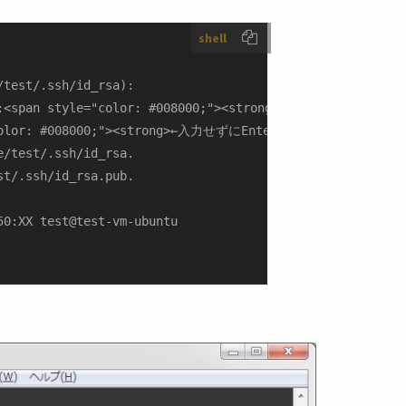
shell
test/.ssh/id_rsa):

):<span style="color: #008000;"><strong>←入力せずにEnter</st
color: #008000;"><strong>←入力せずにEnter</strong></span>

/test/.ssh/id_rsa.

t/.ssh/id_rsa.pub.

0:XX test@test-vm-ubuntu
