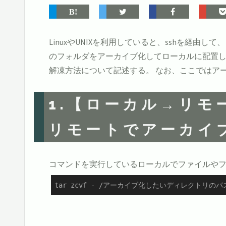
LinuxやUNIXを利用していると、sshを
のフォルダをアーカイブ化してローカルに配置し
解凍方法について記述する。 なお、ここではアーカイブ
1.【ローカル→リ
リモートでアーカイ
コマンドを実行しているローカルでファイルや
tar zcvf - /アーカイブ化したいディレクトリのパ