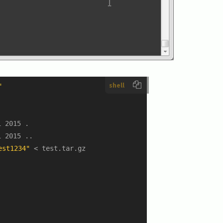
shell
"
 2015 .

est1234"
 < test.tar.gz