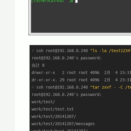
#
 ssh root@192.168.0.240 
"ls -la /test1234
root@192.168.0.240's password:

合計 8

drwxr-xr-x   2 root root 4096  2月  4 23:31
#
 ssh root@192.168.0.240 
"tar zxvf - -C /t
root@192.168.0.240's password:

work/test/

work/test/test.txt

work/test/20141207/

work/test/20141207/messages
