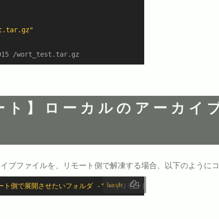
t.tar.gz"
15 /wort_test.tar.gz
モート】ローカルのアーカイ
カイブファイルを、リモート側で解凍する場合、以下のように
bash
 リモート側で展開させたいフォルダ -"
 < /リモート側で解凍させたいア