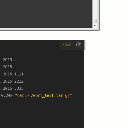
shell
 2015 .

 2015 ..

 2015 1111

 2015 2222

.0.240 
"cat > /wort_test.tar.gz"