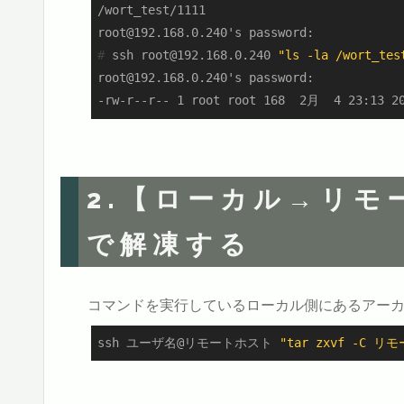
/wort_test/1111

#
 ssh root@192.168.0.240 
"ls -la /wort_tes
root@192.168.0.240's password:

-rw-r--r-- 1 root root 168  2月  4 23:13 20
2.【ローカル→リ
で解凍する
コマンドを実行しているローカル側にあるアー
ssh ユーザ名@リモートホスト 
"tar zxvf -C