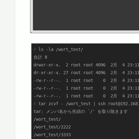
#
 ls -la /wort_test/
合計 8

drwxr-xr-x.  2 root root 4096  2月  4 23:11
dr-xr-xr-x. 27 root root 4096  2月  4 23:11
-rw-r--r--.  1 root root    0  2月  4 23:11
-rw-r--r--.  1 root root    0  2月  4 23:11
#
 tar zcvf - /wort_test | ssh root@192.168
tar: メンバ名から先頭の `/' を取り除きます

/wort_test/

/wort_test/2222

/wort_test/3333
