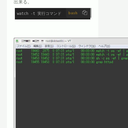
出来る。
bash
watch -t 実行コマンド