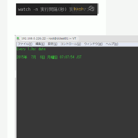
bash
watch -n 実行間隔(秒) 実行コマンド