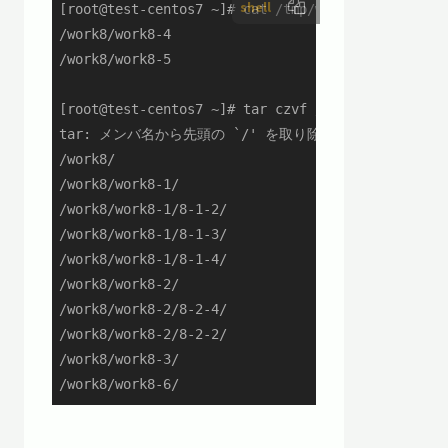
shell
[root@test-centos7 ~]# cat /tmp/work8.list

/work8/work8-4

/work8/work8-5

[root@test-centos7 ~]# tar czvf /tmp/test8.tar.gz
tar: メンバ名から先頭の `/' を取り除きます

/work8/

/work8/work8-1/

/work8/work8-1/8-1-2/

/work8/work8-1/8-1-3/

/work8/work8-1/8-1-4/

/work8/work8-2/

/work8/work8-2/8-2-4/

/work8/work8-2/8-2-2/

/work8/work8-3/

/work8/work8-6/