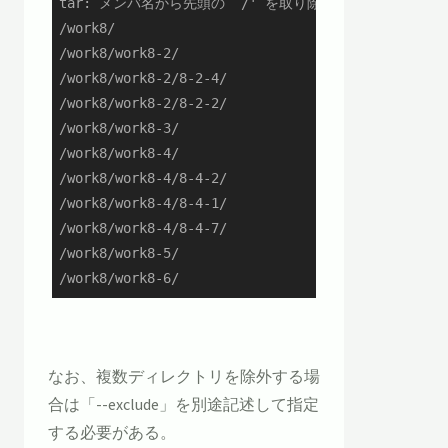
tar: メンバ名から先頭の `/' を取り除きます

/work8/

/work8/work8-2/

/work8/work8-2/8-2-4/

/work8/work8-2/8-2-2/

/work8/work8-3/

/work8/work8-4/

/work8/work8-4/8-4-2/

/work8/work8-4/8-4-1/

/work8/work8-4/8-4-7/

/work8/work8-5/

/work8/work8-6/
なお、複数ディレクトリを除外する場
合は「--exclude」を別途記述して指定
する必要がある。