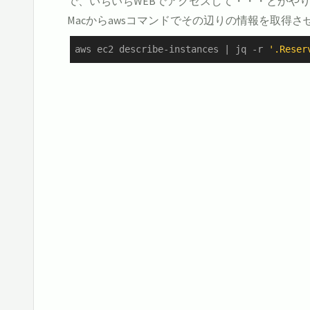
で、いちいちWEBでアクセスして・・・とかや
Macからawsコマンドでその辺りの情報を取得
aws ec2 describe-instances | jq -r 
'.Reser