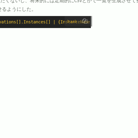
りたくないし、将来的には定期的にCSVとかで一覧を生成させ
させるようにした。
bash
vations[].Instances[] | {InstanceName: (.Tags[] | select