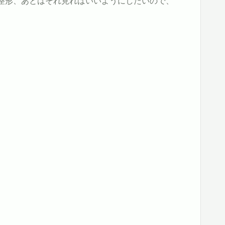
て整形、あとはそれ見ればいいようにしたいので、
(.Key=="Name").Value), InstanceId, InstanceType, PublicI