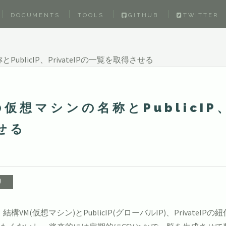
DOCUMENTS
TOOLS
GITHUB
TWITTER
blicIP、PrivateIPの一覧を取得させる
仮想マシンの名称とPublicIP、
させる
構VM(仮想マシン)とPublicIP(グローバルIP)、Private