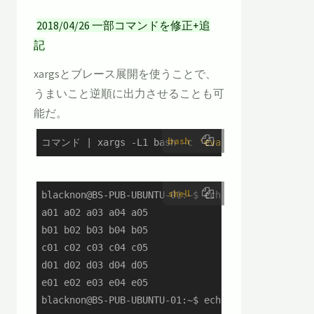
2018/04/26 一部コマンドを修正+追
記
xargsとブレース展開を使うことで、
うまいこと逆順に出力させることも可
能だ。
bash
コマンド | xargs -L1 bash -c 
'eval eval echo \\\$
shell
blacknon@BS-PUB-UBUNTU-01:~$ echo {a..e}{01..05} 
a01 a02 a03 a04 a05

b01 b02 b03 b04 b05

c01 c02 c03 c04 c05

d01 d02 d03 d04 d05

e01 e02 e03 e04 e05

blacknon@BS-PUB-UBUNTU-01:~$ echo {a..e}{01..05} 