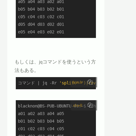
a05 a04 a03 a02 a01

b05 b04 b03 b02 b01

c05 c04 c03 c02 c01

d05 d04 d03 d02 d01

e05 e04 e03 e02 e01
もしくは、jqコマンドを使うという方
法もある。
bash
コマンド | jq -Rr 
'split(" ")|reverse|join(" ")'
shell
blacknon@BS-PUB-UBUNTU-01:~$ echo {a..e}{01..05} 
a01 a02 a03 a04 a05

b01 b02 b03 b04 b05

c01 c02 c03 c04 c05
