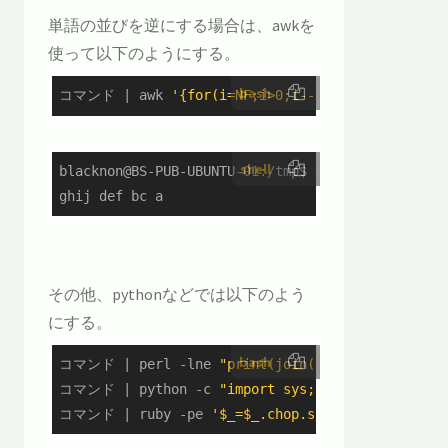
単語の並びを逆にする場合は、awkを
使って以下のようにする。
bash
コマンド | awk 
'{for(i=NF;i>0;i--)printf("%s ",$i
shell
blacknon@BS-PUB-UBUNTU-01:/tmp$ echo a bc def ghi
ghij def bc a
その他、pythonなどでは以下のよう
にする。
bash
コマンド | perl -lne 
"print(join(' ',reverse(spli
コマンド | python -c 
"import sys;print ' '.join(s
コマンド | ruby -pe 
'$_=$_.chop.split(" ").revers