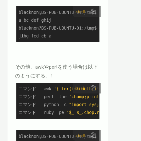
shell
blacknon@BS-PUB-UBUNTU-01:/tmp$ echo "a bc def gh
a bc def ghij

blacknon@BS-PUB-UBUNTU-01:/tmp$ echo "a bc def gh
jihg fed cb a
その他、awkやperlを使う場合は以下
のようにする。f
bash
コマンド | awk 
'{ for(i=length;i!=0;i--)x=x subst
コマンド | perl -lne 
'chomp;print scalar reverse'
コマンド | python -c 
"import sys;print sys.stdin.
コマンド | ruby -pe 
'$_=$_.chop.reverse+"\n"'
shell
blacknon@BS-PUB-UBUNTU-01:/tmp$ echo "a bc def gh