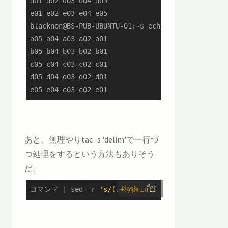
d01 d02 d03 d04 d05

e01 e02 e03 e04 e05

blacknon@BS-PUB-UBUNTU-01:~$ echo {a..e}{01..05} 
a05 a04 a03 a02 a01

b05 b04 b03 b02 b01

c05 c04 c03 c02 c01

d05 d04 d03 d02 d01

e05 e04 e03 e02 e01
あと、無理やりtac -s 'delim'で一行づ
つ処理をするという方法もありそう
だ。
bash
コマンド | sed -r 
's/(.+)/printf "\1 "|tac -s" "/