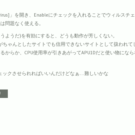
Server] > [Antivirus]」を開き、Enableにチェックを入れる
ては問題なく使える。
ion？というようだ)を有効にすると、どうも動作が芳しくない。
書がちゃんとしたサイトでも信用できないサイトとして扱われて
からか、CPU使用率が引きあがってAPU1Dだと使い物にな
チェックさせられればいいんだけどなぁ…難しいかな