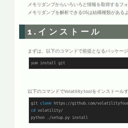
メモリダンプからいろいろと情報を取得するフ
メモリダンプを解析できるOSは結構種類があるようで、
1.インストール
まずは、以下のコマンドで前提となるパッケー
yum install git
以下のコマンドでVolatility toolをインストール
git 
clone
cd
 volatility/

python ./setup.py install