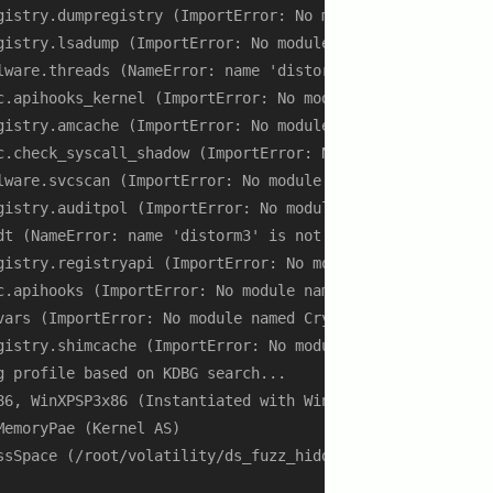
gistry.dumpregistry (ImportError: No module named Crypto.
gistry.lsadump (ImportError: No module named Crypto.Hash)
lware.threads (NameError: name 'distorm3' is not defined)
c.apihooks_kernel (ImportError: No module named distorm3)
gistry.amcache (ImportError: No module named Crypto.Hash)
c.check_syscall_shadow (ImportError: No module named dist
lware.svcscan (ImportError: No module named Crypto.Hash)

gistry.auditpol (ImportError: No module named Crypto.Hash
t (NameError: name 'distorm3' is not defined)

gistry.registryapi (ImportError: No module named Crypto.H
c.apihooks (ImportError: No module named distorm3)

ars (ImportError: No module named Crypto.Hash)

gistry.shimcache (ImportError: No module named Crypto.Has
 profile based on KDBG search...

6, WinXPSP3x86 (Instantiated with WinXPSP2x86)

emoryPae (Kernel AS)

ssSpace (/root/volatility/ds_fuzz_hidden_proc.img)
