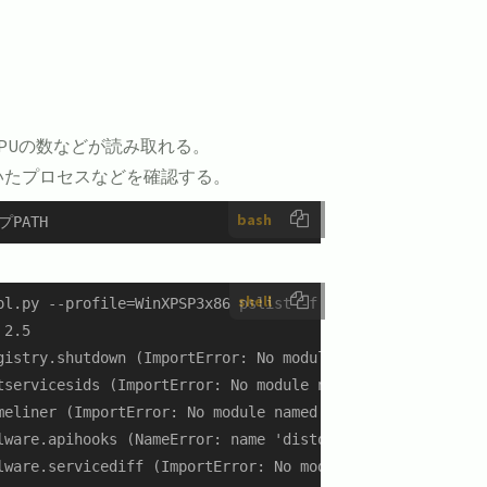
PUの数などが読み取れる。
いたプロセスなどを確認する。
bash
プPATH
shell
ol.py --profile=WinXPSP3x86 pslist -f ds_fuzz_hidden_proc
2.5

gistry.shutdown (ImportError: No module named Crypto.Hash
tservicesids (ImportError: No module named Crypto.Hash)

meliner (ImportError: No module named Crypto.Hash)

lware.apihooks (NameError: name 'distorm3' is not defined
lware.servicediff (ImportError: No module named Crypto.Ha