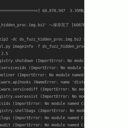
=================>] 60,878,947  3.35MB/s 時間 23s
z_hidden_proc.img.bz2' へ保存完了 [60878947/60878947]

zip2 -dc ds_fuzz_hidden_proc.img.bz2 > ds_fuzz_hidden_pro
l.py imageinfo -f ds_fuzz_hidden_proc.img

2.5

gistry.shutdown (ImportError: No module named Crypto.Hash
tservicesids (ImportError: No module named Crypto.Hash)

meliner (ImportError: No module named Crypto.Hash)

lware.apihooks (NameError: name 'distorm3' is not defined
lware.servicediff (ImportError: No module named Crypto.Ha
gistry.userassist (ImportError: No module named Crypto.Ha
tsids (ImportError: No module named Crypto.Hash)

gistry.shellbags (ImportError: No module named Crypto.Has
tlogs (ImportError: No module named Crypto.Hash)

audit (ImportError: No module named Crypto.Hash)
