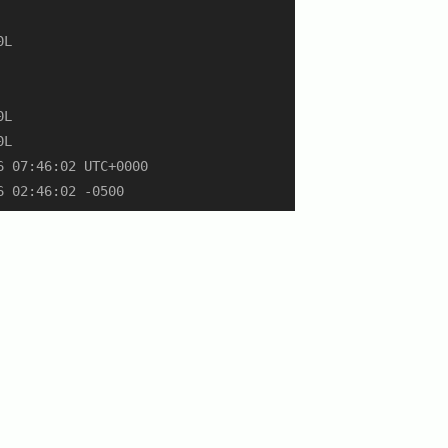
L

L

L

 07:46:02 UTC+0000

6 02:46:02 -0500