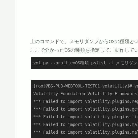
上のコマンドで、メモリダンプからOSの種類とC
ここで分かったOSの種類を指定して、動作して
vol.py --profile=OS種類 pslist -f メモリダン
[root@BS-PUB-WEBTOOL-TEST01 volatility]# v
Volatility Foundation Volatility Framework 
*** Failed to import volatility.plugins.re
*** Failed to import volatility.plugins.ge
*** Failed to import volatility.plugins.ti
*** Failed to import volatility.plugins.ma
*** Failed to import volatility.plugins.ma