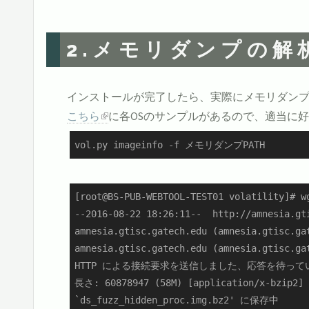
2.メモリダンプの解
インストールが完了したら、実際にメモリダン
こちら
に各OSのサンプルがあるので、適当に
vol.py imageinfo -f メモリダンプPATH
[root@BS-PUB-WEBTOOL-TEST01 volatility]# w
--2016-08-22 18:26:11--  http://amnesia.gt
amnesia.gtisc.gatech.edu (amnesia.gtisc
amnesia.gtisc.gatech.edu (amnesia.gtis
HTTP による接続要求を送信しました、応答を待っています
長さ: 60878947 (58M) [application/x-bzip2]
