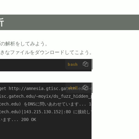
析
プの解析をしてみよう。
好きなファイルをダウンロードしてこよう。
bash
shell
get http://amnesia.gtisc.gatech.edu/~moyix/ds_fuzz_hidden
isc.gatech.edu/~moyix/ds_fuzz_hidden_proc.img.bz2

.gatech.edu) をDNSに問いあわせています... 143.215.130.152

c.gatech.edu)|143.215.130.152|:80 に接続しています... 接 続し
... 200 OK
