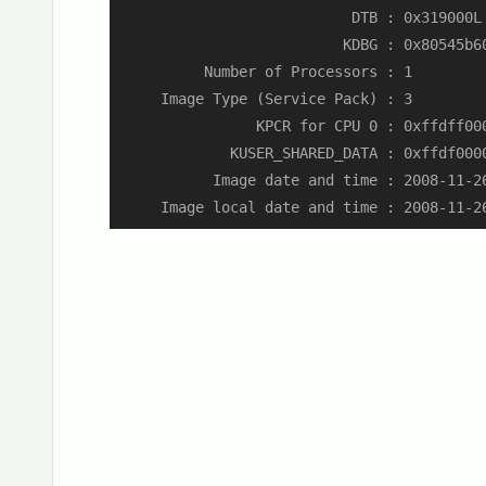
                           DTB : 0x319000L

                          KDBG : 0x80545b60
          Number of Processors : 1

     Image Type (Service Pack) : 3

                KPCR for CPU 0 : 0xffdff000
             KUSER_SHARED_DATA : 0xffdf0000
           Image date and time : 2008-11-26
     Image local date and time : 2008-11-2