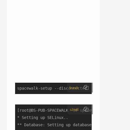
bash
spacewalk-setup --disconnected
shell
[root@BS-PUB-SPACEWALK ~]# spacewalk-setup --disc
* Setting up SELinux..

** Database: Setting up database connection for P