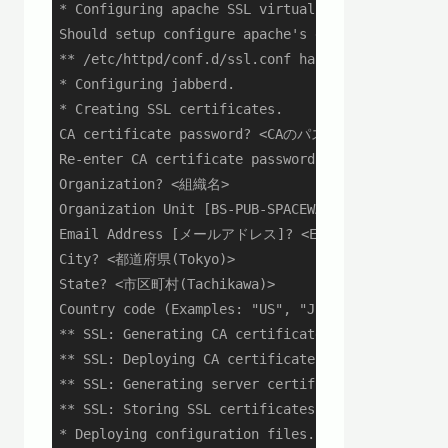
* Configuring apache SSL virtual host.

Should setup configure apache's default ssl serve
** /etc/httpd/conf.d/ssl.conf has been backed up 
* Configuring jabberd.

* Creating SSL certificates.

CA certificate password? <CAのパスワード>

Re-enter CA certificate password? <CAのパスワード(
Organization? <組織名>

Organization Unit [BS-PUB-SPACEWALK.BLACKNON.LOCA
Email Address [メールアドレス]? <Enter>

City? <都道府県(Tokyo)>

State? <市区町村(Tachikawa)>

Country code (Examples: "US", "JP", "IN", or type
** SSL: Generating CA certificate.

** SSL: Deploying CA certificate.

** SSL: Generating server certificate.

** SSL: Storing SSL certificates.

* Deploying configuration files.
