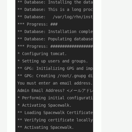
** Database: Installing the database:

** Database: This is a long process that is logge
** Database:   /var/log/rhn/install_db.log

*** Progress: ###

** Database: Installation complete.

** Database: Populating database.

*** Progress: ############################

* Configuring tomcat.

* Setting up users and groups.

** GPG: Initializing GPG and importing key.

** GPG: Creating /root/.gnupg directory

You must enter an email address.

Admin Email Address? <メールアドレス>

* Performing initial configuration.

* Activating Spacewalk.

** Loading Spacewalk Certificate.

** Verifying certificate locally.

** Activating Spacewalk.
