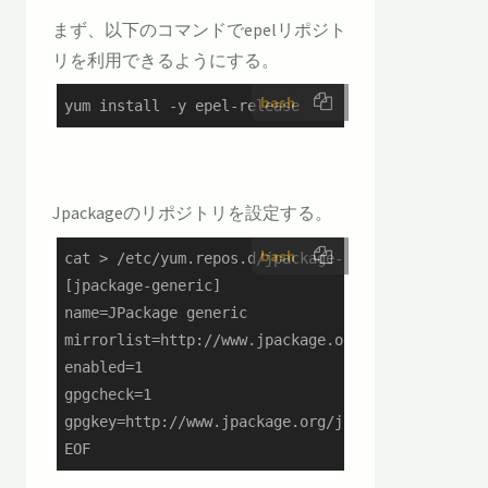
まず、以下のコマンドでepelリポジト
リを利用できるようにする。
bash
yum install -y epel-release
Jpackageのリポジトリを設定する。
bash
cat > /etc/yum.repos.d/jpackage-generic.repo << E
[jpackage-generic]

name=JPackage generic

mirrorlist=http://www.jpackage.org/mirrorlist.ph
enabled=1

gpgcheck=1

gpgkey=http://www.jpackage.org/jpackage.asc

EOF