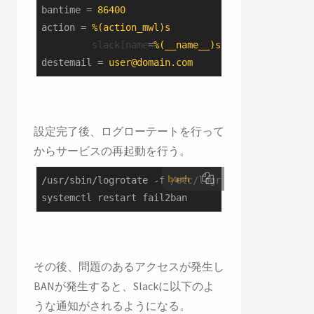
bantime
 = 
86400
action
 = 
%(action_mwl)s
slack[name
=
%(__name__)s, bantime="%(ban
destemail
 = 
user@domain.com
設定完了後、ログローテートを行って
からサービスの再起動を行う。
bash
/usr/sbin/logrotate -f /etc/logrotate.conf

systemctl restart fail2ban
その後、問題のあるアクセスが発生し
BANが発生すると、Slackに以下のよ
うな通知がされるようになる。