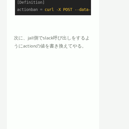
[Definition]
actionban
 = 
curl -X POST --data-urlencode 'p
次に、jail側でslack呼び出しをするよ
うにactionの値を書き換えてやる。