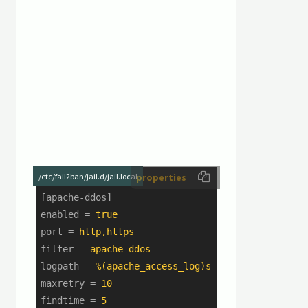
/etc/fail2ban/jail.d/jail.local
properties
[apache-ddos]
enabled
 = 
true
port
 = 
http,https
filter
 = 
apache-ddos
logpath
 = 
%(apache_access_log)s
maxretry
 = 
10
findtime
 = 
5