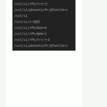
/sst/si/rPh/t=ナガ

/sst/si/phoneticPr/@fontId=1

/sst/si

/sst/si/t=池田

/sst/si/rPh/@sb=0

/sst/si/rPh/@eb=2

/sst/si/rPh/t=イケd

/sst/si/phoneticPr/@fontId=1