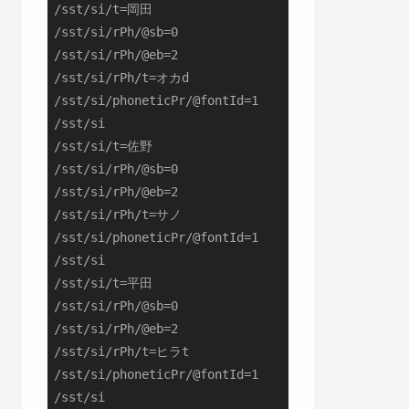
/sst/si/t=岡田

/sst/si/rPh/@sb=0

/sst/si/rPh/@eb=2

/sst/si/rPh/t=オカd

/sst/si/phoneticPr/@fontId=1

/sst/si

/sst/si/t=佐野

/sst/si/rPh/@sb=0

/sst/si/rPh/@eb=2

/sst/si/rPh/t=サノ

/sst/si/phoneticPr/@fontId=1

/sst/si

/sst/si/t=平田

/sst/si/rPh/@sb=0

/sst/si/rPh/@eb=2

/sst/si/rPh/t=ヒラt

/sst/si/phoneticPr/@fontId=1

/sst/si
