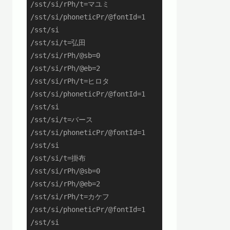
/sst/si/rPh/t=マユミ

/sst/si/phoneticPr/@fontId=1

/sst/si

/sst/si/t=弘田

/sst/si/rPh/@sb=0

/sst/si/rPh/@eb=2

/sst/si/rPh/t=ヒロタ

/sst/si/phoneticPr/@fontId=1

/sst/si

/sst/si/t=バース

/sst/si/phoneticPr/@fontId=1

/sst/si

/sst/si/t=掛布

/sst/si/rPh/@sb=0

/sst/si/rPh/@eb=2

/sst/si/rPh/t=カケフ

/sst/si/phoneticPr/@fontId=1

/sst/si
