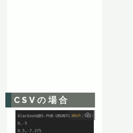
CSVの場合
shell
blacknon@BS-PUB-UBUNTU-01:~/ShellGeiData/vol.26_w
0,-5

0.5,-7.375
