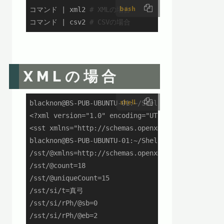
bash
コマンド | xml2 
# XMLの場合
コマンド | csv2 
# CSVの場合
XMLの場合
shell
blacknon@BS-PUB-UBUNTU-01:~/ShellGeiData/vol.26_w
<?xml version="1.0" encoding="UTF-8" standalone="
<sst xmlns="http://schemas.openxmlformats.org/s
blacknon@BS-PUB-UBUNTU-01:~/ShellGeiData/vol.26_w
/sst/@xmlns=http://schemas.openxmlformats.org/spr
/sst/@count=18

/sst/@uniqueCount=15

/sst/si/t=真弓

/sst/si/rPh/@sb=0

/sst/si/rPh/@eb=2
