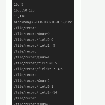
10,-5

10.5,50.125

11,116

blacknon@BS-PUB-UBUNTU-01:~/ShellGeiData/vol.26_w
/file/record

/file/record/@num=0

/file/record/field0=0

/file/record/field1=-5

/file/record

/file/record/@num=1

/file/record/field0=0.5

/file/record/field1=-7.375

/file/record

/file/record/@num=2

/file/record/field0=1

/file/record/field1=-14

/file/record

/file/record/@num=3
