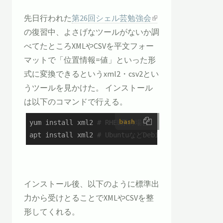
先日行われた
第26回シェル芸勉強会
の復習中、よさげなツールがないか調
べてたところXMLやCSVを平文フォー
マットで「位置情報=値」といった形
式に変換できるというxml2・csv2とい
うツールを見かけた。 インストール
は以下のコマンドで行える。
bash
yum install xml2 
# RHEL系の場合
apt install xml2 
# UbuntuなどDebian系の場合
インストール後、以下のように標準出
力から受けとることでXMLやCSVを整
形してくれる。