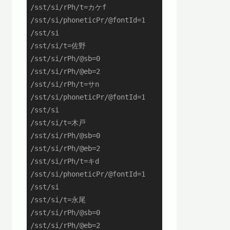
/sst/si/rPh/t=カケf

/sst/si/phoneticPr/@fontId=1

/sst/si

/sst/si/t=佐野

/sst/si/rPh/@sb=0

/sst/si/rPh/@eb=2

/sst/si/rPh/t=サn

/sst/si/phoneticPr/@fontId=1

/sst/si

/sst/si/t=木戸

/sst/si/rPh/@sb=0

/sst/si/rPh/@eb=2

/sst/si/rPh/t=キd

/sst/si/phoneticPr/@fontId=1

/sst/si

/sst/si/t=永尾

/sst/si/rPh/@sb=0

/sst/si/rPh/@eb=2
