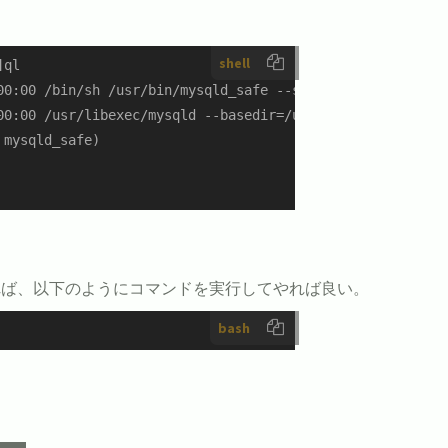
shell
ql

00:00 /bin/sh /usr/bin/mysqld_safe --skip-grant-tables

00:00 /usr/libexec/mysqld --basedir=/usr --datadir=/var/
mysqld_safe)

れば、以下のようにコマンドを実行してやれば良い。
bash