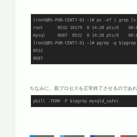
[root@BS-PUB-CENT7-01 ~]# ps -ef | grep [s]
root      8532 10179  0 14:28 pts/0    00:
mysql     8687  8532  0 14:28 pts/0    00:
[root@BS-PUB-CENT7-01 ~]# pgrep -g $(pgrep 
8532

8687
ちなみに、親プロセスを正常終了させるのであ
pkill -TERM -P $(pgrep mysqld_safe)