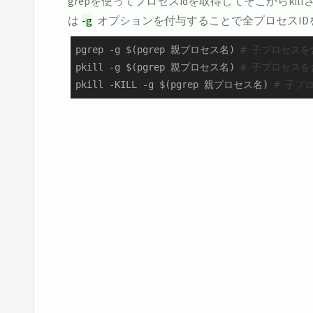
grepを使ってプロセスidを取得してそこからki
は
-g
オプションを付与することで全プロセスI
pgrep -g $(pgrep 親プロセス名) 
# 子プロセス
pkill -g $(pgrep 親プロセス名) 
# 子プロセスを
pkill -KILL -g $(pgrep 親プロセス名) 
# 子プ