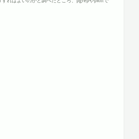
ればよいのかと調べたところ、pgrepやpkillで