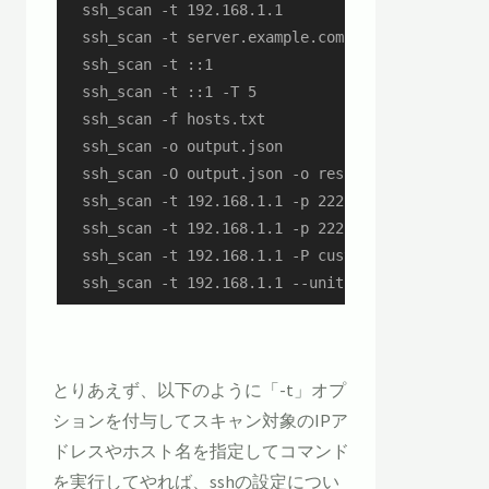
  ssh_scan -t 192.168.1.1

  ssh_scan -t server.example.com

  ssh_scan -t ::1

  ssh_scan -t ::1 -T 5

  ssh_scan -f hosts.txt

  ssh_scan -o output.json

  ssh_scan -O output.json -o rescan_output.json

  ssh_scan -t 192.168.1.1 -p 22222

  ssh_scan -t 192.168.1.1 -p 22222 -L output.log 
  ssh_scan -t 192.168.1.1 -P custom_policy.yml

  ssh_scan -t 192.168.1.1 --unit-test -P custom_
とりあえず、以下のように「-t」オプ
ションを付与してスキャン対象のIPア
ドレスやホスト名を指定してコマンド
を実行してやれば、sshの設定につい