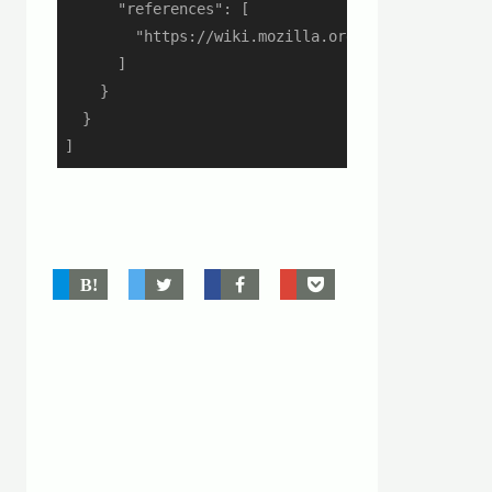
      "references": [

        "https://wiki.mozilla.org/Security/Guidel
      ]

    }

  }

]