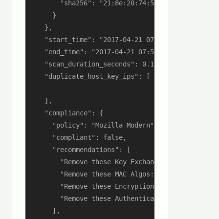
        "sha256": "21:8e:20:74:57:f9:e2:76:b7:43:
      }

    },

    "start_time": "2017-04-21 07:50:42 +0900",

    "end_time": "2017-04-21 07:50:42 +0900",

    "scan_duration_seconds": 0.192282261,

    "duplicate_host_key_ips": [

    ],

    "compliance": {

      "policy": "Mozilla Modern",

      "compliant": false,

      "recommendations": [

        "Remove these Key Exchange Algos: diffie-
        "Remove these MAC Algos: hmac-md5-etm@op
        "Remove these Encryption Ciphers: arcfou
        "Remove these Authentication Methods: gss
      ],
