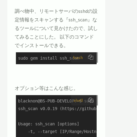
調べ物中、リモートサーバのsshdの設
定情報をスキャンする『ssh_scan』な
るツールについて見かけたので、試し
てみることにした。 以下のコマンド
でインストールできる。
bash
sudo gem install ssh_scan
オプション等はこんな感じ。
shell
blacknon@BS-PUB-DEVELOP:~$ sudo ssh_scan --help

ssh_scan v0.0.19 (https://github.com/mozilla/ssh_
Usage: ssh_scan [options]

    -t, --target [IP/Range/Hostname] IP/Ranges/Ho