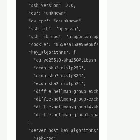
    "ssh_version": 2.0,

    "os": "unknown",

    "os_cpe": "o:unknown",

    "ssh_lib": "openssh",

    "ssh_lib_cpe": "a:openssh:openssh:6.6.1",

    "cookie": "855e7a15ae96eb8f7f2c50b2aa1ba980",
    "key_algorithms": [

      "curve25519-sha256@libssh.org",

      "ecdh-sha2-nistp256",

      "ecdh-sha2-nistp384",

      "ecdh-sha2-nistp521",

      "diffie-hellman-group-exchange-sha256",

      "diffie-hellman-group-exchange-sha1",

      "diffie-hellman-group14-sha1",

      "diffie-hellman-group1-sha1"

    ],

    "server_host_key_algorithms": [

      "ssh-rsa",
