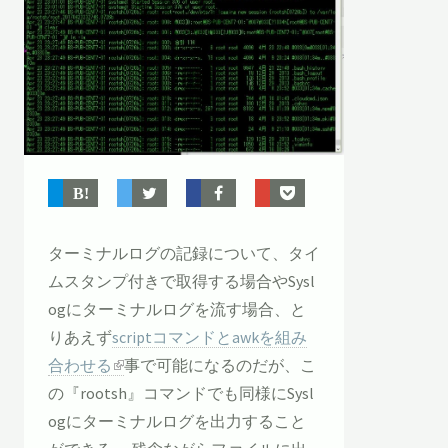
ターミナルログの記録について、タイ
ムスタンプ付きで取得する場合やSysl
ogにターミナルログを流す場合、と
りあえず
scriptコマンドとawkを組み
合わせる
事で可能になるのだが、こ
の『rootsh』コマンドでも同様にSysl
ogにターミナルログを出力すること