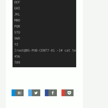
DEF

GHI

JKL

MNO

PQR

STU

VWX

YZ

[root@BS-PUB-CENT7-01 ~]# cat test3.txt | tail -c
456

789