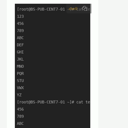
shell
[root@BS-PUB-CENT7-01 ~]# cat test3.txt

123

456

789

ABC

DEF

GHI

JKL

MNO

PQR

STU

VWX

YZ

[root@BS-PUB-CENT7-01 ~]# cat test3.txt | tail -c
456

789

ABC
