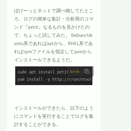
ぼけーっとネットで調べ物してたとこ
ろ、ログの簡単な集計・分析用のコマ
ンド『petit』なるものを見かけたの
で、ちょっと試してみた。 Debian/Ub
untu系であればaptから、RHEL系であ
ればrpmファイルを指定してyumから
インストールできるようだ。
bash
sudo apt install petit 
# Debian/Ubuntu系の場合
yum install -y http://crunchtools.com/wp-content
インストールができたら、以下のよう
にコマンドを実行することでログを集
計することができる。