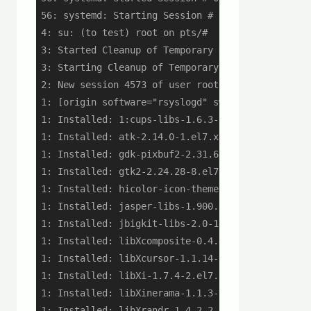
56: systemd: Starting Session # of user test#.

4: su: (to test) root on pts/#

3: Started Cleanup of Temporary Directories.

3: Starting Cleanup of Temporary Directories...

2: New session 4573 of user root.

1: [origin software="rsyslogd" swVersion="7.4.7" 
1: Installed: 1:cups-libs-1.6.3-26.el7.x86_64

1: Installed: atk-2.14.0-1.el7.x86_64

1: Installed: gdk-pixbuf2-2.31.6-3.el7.x86_64

1: Installed: gtk2-2.24.28-8.el7.x86_64

1: Installed: hicolor-icon-theme-0.12-7.el7.noarc
1: Installed: jasper-libs-1.900.1-30.el7_3.x86_64
1: Installed: jbigkit-libs-2.0-11.el7.x86_64

1: Installed: libXcomposite-0.4.4-4.1.el7.x86_64

1: Installed: libXcursor-1.1.14-2.1.el7.x86_64

1: Installed: libXi-1.7.4-2.el7.x86_64

1: Installed: libXinerama-1.1.3-2.1.el7.x86_64

1: Installed: libXrandr-1.4.2-2.el7.x86_64
