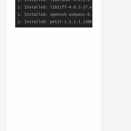
1: Installed: libtiff-4.0.3-27.el7_3.x86_64

1: Installed: openssh-askpass-6.6.1p1-35.el7_3.x8
1: Installed: petit-1.1.1-1.i386