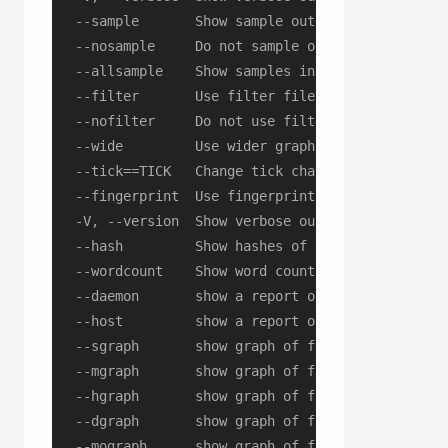
  --sample       Show sample output for small num
  --nosample     Do not sample output for low cou
  --allsample    Show samples instead of munged t
  --filter       Use filter files during processi
  --nofilter     Do not use filter files during p
  --wide         Use wider graph characters

  --tick==TICK   Change tick character from defau
  --fingerprint  Use fingerprinting to remove cer
  -V, --version  Show verbose output

  --hash         Show hashes of log files with nu
  --wordcount    Show word count for given word

  --daemon       show a report of entries from ea
  --host         show a report of entries from ea
  --sgraph       show graph of first 60 seconds

  --mgraph       show graph of first 60 minutes

  --hgraph       show graph of first 24 hours

  --dgraph       show graph of first 31 days

  --mograph      show graph of first 12 months
