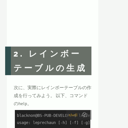
2. レインボー
テーブルの生成
次に、実際にレインボーテーブルの作
成を行ってみよう。 以下、コマンド
のhelp。
shell
blacknon@BS-PUB-DEVELOP:~$ leprechaun -h

usage: leprechaun [-h] [-f] [-g] [-l WORD_LENGTH]