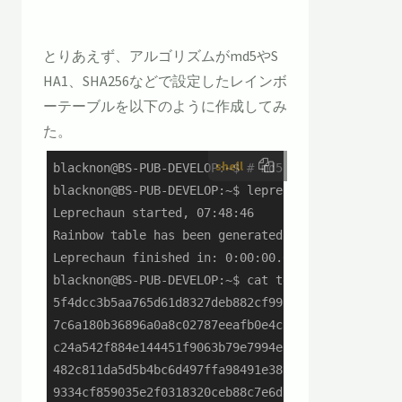
とりあえず、アルゴリズムがmd5やS
HA1、SHA256などで設定したレインボ
ーテーブルを以下のように作成してみ
た。
shell
blacknon@BS-PUB-DEVELOP:~$ # md5

blacknon@BS-PUB-DEVELOP:~$ leprechaun --md5 -o te
Leprechaun started, 07:48:46

Rainbow table has been generated

Leprechaun finished in: 0:00:00.022383.

blacknon@BS-PUB-DEVELOP:~$ cat test_rainbow_md5.t
5f4dcc3b5aa765d61d8327deb882cf99:password

7c6a180b36896a0a8c02787eeafb0e4c:password1

c24a542f884e144451f9063b79e7994e:password12

482c811da5d5b4bc6d497ffa98491e38:password123

9334cf859035e2f0318320ceb88c7e6d:passWord
