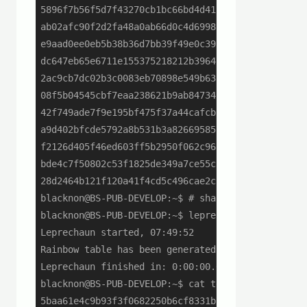
5896f7b56f5d7f43270cb1bc66bd4d41:passWord1

ab02afc90f2d2fa48a0ab66d0c4d6998:passWord12

e9aad0ee0eb5b38b36d7bb39f49e0c39:passWord123

dc647eb65e6711e155375218212b3964:Password

2ac9cb7dc02b3c0083eb70898e549b63:Password1

08f5b04545cbf7eaa238621b9ab84734:Password12

42f749ade7f9e195bf475f37a44cafcb:Password123

a9d402bfcde5792a8b531b3a82669585:PassWord

f2126d405f46ed603ff5b2950f062c96:PassWord1

bde4c7f50802c53f1825de349a7ce55c:PassWord12

28d2464b121f120a41f4cd5c496cae2c:PassWord123

blacknon@BS-PUB-DEVELOP:~$ # sha1

blacknon@BS-PUB-DEVELOP:~$ leprechaun --sha1 -o t
Leprechaun started, 07:49:52

Rainbow table has been generated

Leprechaun finished in: 0:00:00.023371.

blacknon@BS-PUB-DEVELOP:~$ cat test_rainbow_sha1.
5baa61e4c9b93f3f0682250b6cf8331b7ee68fd8:password