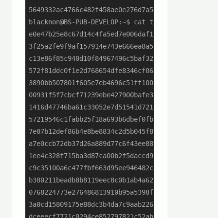
5649332ac4766c482f458ae0e276d7a5330a1f76816732e7a
blacknon@BS-PUB-DEVELOP:~$ cat test_rainbow_md5_s
e0e47b25e8c67d14c4fa5ed7e006daf1:password

3f25a2fe9f9af157914e743e666ea8a5:password1

c13e86f85c940d10f84967496c5baf32:password12

572f81ddc0f1e2d768654dfe8346cf06:password123

3890bb507801f605e7eb4696c51ff100:passWord

00931f5f7cbcf71239ebe427900bafe3:passWord1

1416d47746ba61c33052e7d51541d721:passWord12

57219546c1fabb25f18a693b6dbef0fb:passWord123

7e07b12def86b4e8be8834c2d5b045f8:Password

a7e0ccb72db37d26a889d77c6f43ee88:Password1

1ee4c328f715ba3d87ca00b2f5daccd9:Password12

c9c35100a6c477fbf663d95ee946482c:Password123

b380211beadb8b8119eec8c0b1ab4a62:PassWord

0768224773e276486813910b95a5398f:PassWord1

3a0cd15809175e88dc3b4da7c9aab226:PassWord12

dceeecf7721c0294ce852797821c52ab:PassWord123
