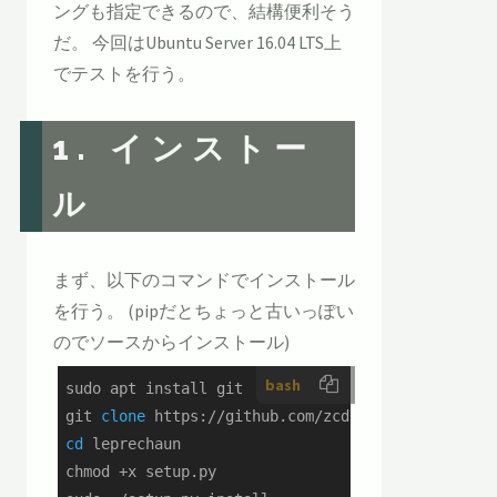
ングも指定できるので、結構便利そう
だ。 今回はUbuntu Server 16.04 LTS上
でテストを行う。
1. インストー
ル
まず、以下のコマンドでインストール
を行う。 (pipだとちょっと古いっぽい
のでソースからインストール)
bash
sudo apt install git

git 
clone
cd
 leprechaun

chmod +x setup.py
