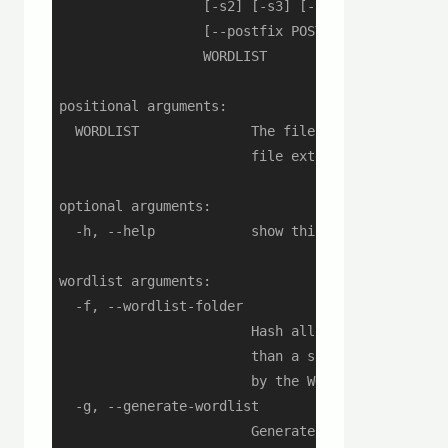
                  [-s2] [-s3] [-s5] [-i ITERATION
                  [--postfix POSTFIX] [--first-ru
                  WORDLIST

positional arguments:

  WORDLIST              The file name of the word
                        file extension

optional arguments:

  -h, --help            show this help message an
wordlist arguments:

  -f, --wordlist-folder

                        Hash all of the plaintext
                        than a single file; the n
                        by the WORDLIST argument

  -g, --generate-wordlist

                        Generate a wordlist dynam