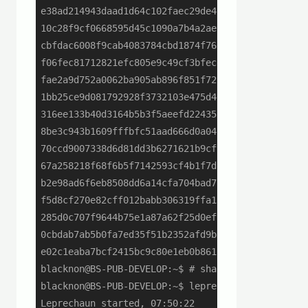
e38ad214943daad1d64c102faec29de4afe9da3d:password
10c28f9cf0668595d45c1090a7b4a2ae98edfa58:password
cbfdac6008f9cab4083784cbd1874f76618d2a97:password
f06fec81712821efc805e9c49cf3bfecdcdcaa0c:passWord
fae2a9d752a0062ba905ab896f851f725803d6fd:passWord
1bb25ce9d081792928f3732103e475d4633f4bb9:passWord
316ee133b40d3164b5b3f5aeefd22435b125e4b1:passWord
8be3c943b1609fffbfc51aad666d0a04adf83c9d:Password
70ccd9007338d6d81dd3b6271621b9cf9a97ea00:Password
67a258218f68f6b5f7142593cf4b1f7d87622dd8:Password
b2e98ad6f6eb8508dd6a14cfa704bad7f05f6fb1:Password
f5d8cf270e82cff012babb306319ffa13983a45d:PassWord
285d0c707f9644b75e1a87a62f25d0efb56800f0:PassWord
0cbdab7ab5b0fa7ed35f51b2352afd9b849acdfc:PassWord
e02c1eaba7bcf2415bc9c80e1eb0b8611bb50247:PassWord
blacknon@BS-PUB-DEVELOP:~$ # sha256

blacknon@BS-PUB-DEVELOP:~$ leprechaun --sha256 -o
Leprechaun started, 07:50:22
