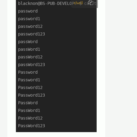
shell
blacknon@BS-PUB-DEVELOP:~$ cat test_word.list

password

password1

password12

password123

passWord

passWord1

passWord12

passWord123

Password

Password1

Password12

Password123

PassWord

PassWord1

PassWord12

PassWord123