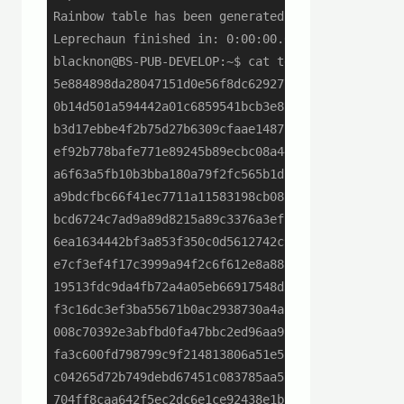
Rainbow table has been generated

Leprechaun finished in: 0:00:00.023703.

blacknon@BS-PUB-DEVELOP:~$ cat test_rainbow_sha25
5e884898da28047151d0e56f8dc6292773603d0d6aabbdd62
0b14d501a594442a01c6859541bcb3e8164d183d32937b851
b3d17ebbe4f2b75d27b6309cfaae1487b667301a73951e7d5
ef92b778bafe771e89245b89ecbc08a44a4e166c066599118
a6f63a5fb10b3bba180a79f2fc565b1db2101040ce71ea806
a9bdcfbc66f41ec7711a11583198cb082801c130b2eca9d79
bcd6724c7ad9a89d8215a89c3376a3ef119e4b7e9f961cee9
6ea1634442bf3a853f350c0d5612742c99646d8ca922ea942
e7cf3ef4f17c3999a94f2c6f612e8a888e5b1026878e4e193
19513fdc9da4fb72a4a05eb66917548d3c90ff94d5419e1f2
f3c16dc3ef3ba55671b0ac2938730a4afc3867cf4c01ae9a0
008c70392e3abfbd0fa47bbc2ed96aa99bd49e159727fcba0
fa3c600fd798799c9f214813806a51e51b8db790a45dd1285
c04265d72b749debd67451c083785aa572742e3222e86884d
704ff8caa642f5ec2dc6e1ce92438e1b9da83cb820b945148