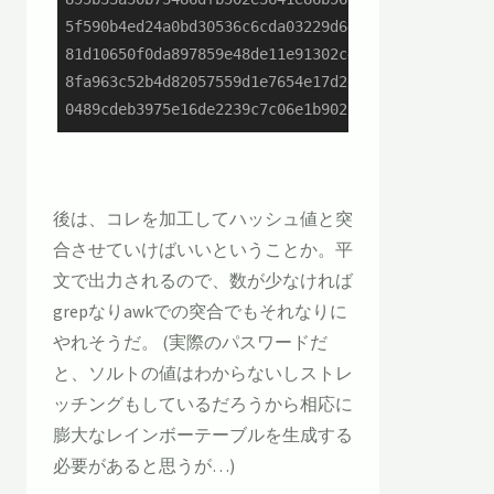
5f590b4ed24a0bd30536c6cda03229d64bd02a3f:PassWord
81d10650f0da897859e48de11e91302c410ea938:PassWord
8fa963c52b4d82057559d1e7654e17d2d1f8e33c:PassWord
0489cdeb3975e16de2239c7c06e1b90225288ac5:PassWor
後は、コレを加工してハッシュ値と突
合させていけばいいということか。平
文で出力されるので、数が少なければ
grepなりawkでの突合でもそれなりに
やれそうだ。 (実際のパスワードだ
と、ソルトの値はわからないしストレ
ッチングもしているだろうから相応に
膨大なレインボーテーブルを生成する
必要があると思うが…)