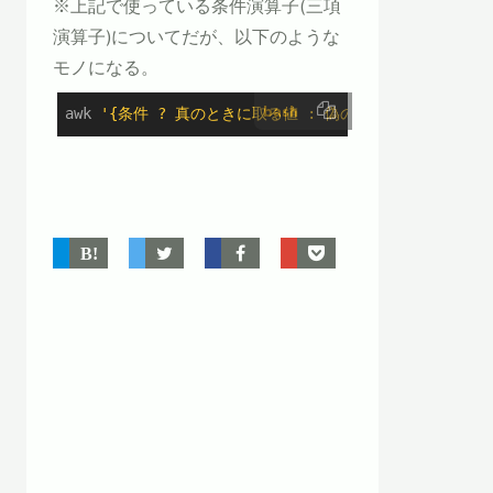
※上記で使っている条件演算子(三項
演算子)についてだが、以下のような
モノになる。
bash
awk 
'{条件 ? 真のときに取る値 : 偽のときに取る値}'