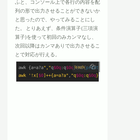
ふと、コンソール上で各行の内容を配
列の形で出力させることができないか
と思ったので、やってみることにし
た。 とりあえず、条件演算子(三項演
算子)を使って初回のみカンマなし、
次回以降はカンマありで出力させるこ
とで対応が行える。
bash
awk {a=a?a
","
q
$0q
:q
$0q
}END{
print
"["
a
"]"
}
' q="'
"

awk '!x[
$0
]++{a=a?a"
,
"q
$0q
:q
$0q
}END{print "
[
"a"
]