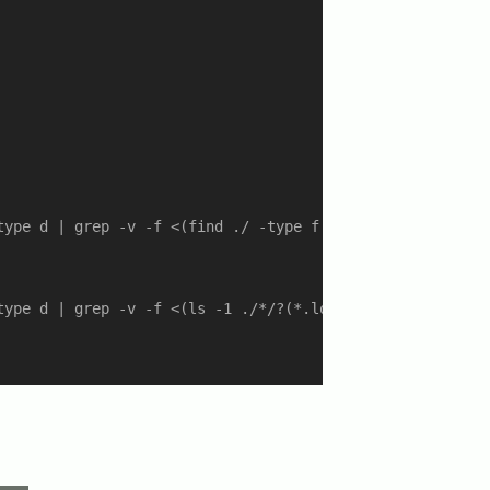
type d | grep -v -f <(find ./ -type f -name "*.log" -prin
type d | grep -v -f <(ls -1 ./*/?(*.log)|dirname $(cat))
