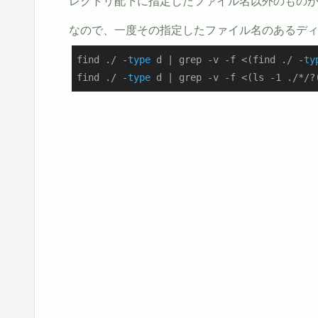
レクトリ配下に指定したファイル名以外のもの
なので、一度その指定したファイル名のあるディ
find ./ -
type
 d | grep -v -f <(find ./ -
ty
find ./ -
type
 d | grep -v -f <(ls -1 ./*/?