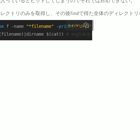
が入っているとヒットしてしまうのでそれでは対応できない。
レクトリのみを取得し、その後findで得た全体のディレクト
bash
pe
 f -name 
"*filename"
 -
printf
"%h\n"
)

(filename)|dirname $(cat)) 
# exglobを有効にしている場合