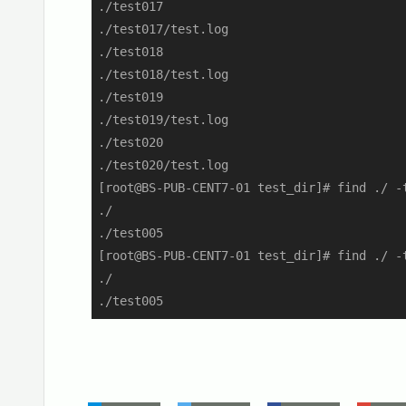
./test017

./test017/test.log

./test018

./test018/test.log

./test019

./test019/test.log

./test020

./test020/test.log

[root@BS-PUB-CENT7-01 test_dir]# find ./ -
./

./test005

[root@BS-PUB-CENT7-01 test_dir]# find ./ -
./

./test005