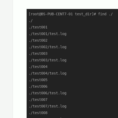
[root@BS-PUB-CENT7-01 test_dir]# find ./

./

./test001

./test001/test.log

./test002

./test002/test.log

./test003

./test003/test.log

./test004

./test004/test.log

./test005

./test006

./test006/test.log

./test007

./test007/test.log

./test008
