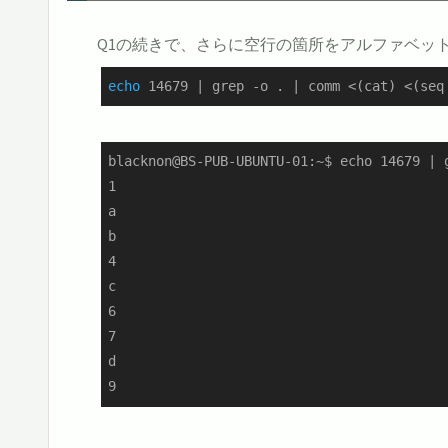
Q1の続きで、さらに空行の箇所をアルファベット
echo
 14679 | grep -o . | comm <(cat) <(seq
blacknon@BS-PUB-UBUNTU-01:~$ echo 14679 | 
1

a

b

4

c

6

7

d

9