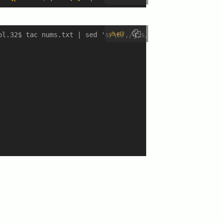
shell
ol.32$ tac nums.txt | sed 's/\B/,/g;s/.$//g' | awk '{prin