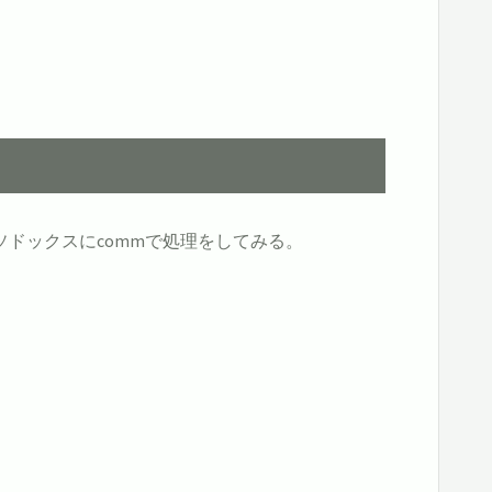
ドックスにcommで処理をしてみる。
 awk -F, '{print $3}'
