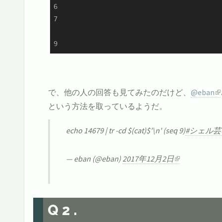
6

7

9
で、他の人の回答も見てみたのだけど、
@eban
という方法を取っているようだ。
echo 14679 | tr -cd $(cat)$'\n' (seq 9)
#シェル芸
— eban (@eban)
2017年12月2日
Q2.