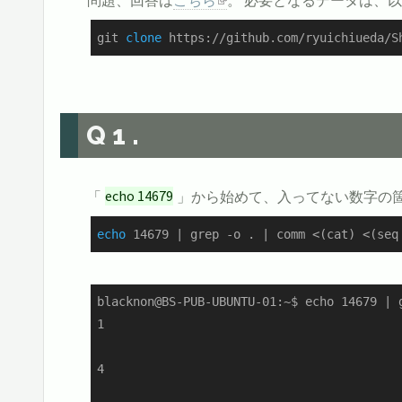
git 
clone
 https://github.com/ryuichiueda/S
Q1.
「
echo 14679
」から始めて、入ってない数字の箇
echo
 14679 | grep -o . | comm <(cat) <(seq
blacknon@BS-PUB-UBUNTU-01:~$ echo 14679 | 
1

4
