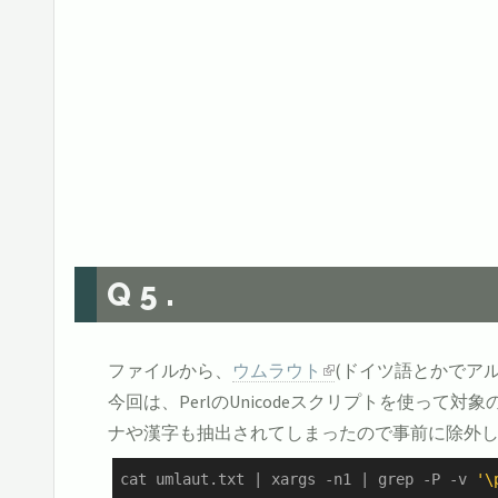
Q5.
ファイルから、
ウムラウト
(ドイツ語とかでア
今回は、PerlのUnicodeスクリプトを使って対象
ナや漢字も抽出されてしまったので事前に除外
cat umlaut.txt | xargs -n1 | grep -P -v 
'\