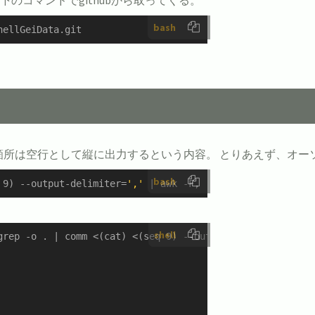
bash
hellGeiData.git
所は空行として縦に出力するという内容。 とりあえず、オーソ
bash
 9) --output-delimiter=
','
 | awk -F, 
'{print $3}'
shell
grep -o . | comm <(cat) <(seq 9) --output-delimiter=',' |