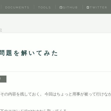
DOCUMENTS
TOOLS
GITHUB
TWITTER
た
の問題を解いてみた
、その内容を残しておく。 今回はちょっと用事が被って行けな
下のコマンドでgithubから取ってくる。