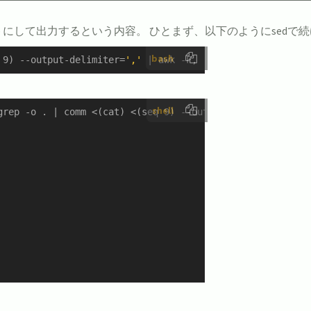
にして出力するという内容。 ひとまず、以下のようにsedで
bash
 9) --output-delimiter=
','
 | awk -F, 
'{print $3}'
 | sed 
shell
grep -o . | comm <(cat) <(seq 9) --output-delimiter=',' |