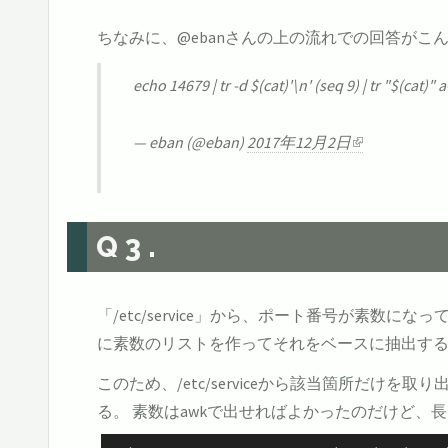
ちなみに、@ebanさんの上の流れでの回答がこ
echo 14679 | tr -d $(cat)'\n' (seq 9) | tr "$(cat)" a
— eban (@eban)
2017年12月2日
Q3.
「/etc/service」から、ポート番号が素数
に素数のリストを作ってそれをベースに抽出す
このため、/etc/serviceから該当箇所だけ
る。 素数はawkで出せればよかったのだけど、