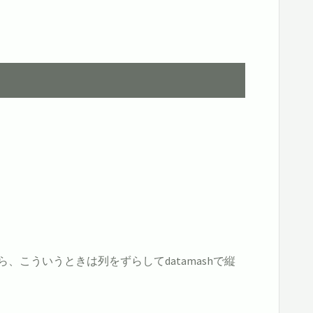
="")print $1;v=""}'
こういうときは列をずらしてdatamashで縦
ict | sed -r 
's@(N/A|,| )@@g;'
 | rev | grep -o .