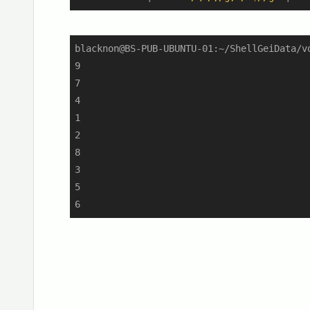
blacknon@BS-PUB-UBUNTU-01:~/ShellGeiData/v
9

7

4

1

2

8

3

5

6