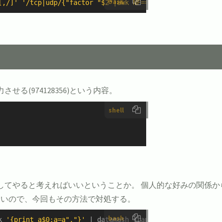
bash
[,/]'
'/tcp|udp/{"factor "$2"|awk NF==2"|getline v;if(v!
る(974128356)という内容。
shell
してやると考えればいいということか。 個人的な好みの関係から、
多いので、今回もその方法で対処する。
bash
k 
'{print a$0;a=a","}'
 | datamash transpose -t, --no-str