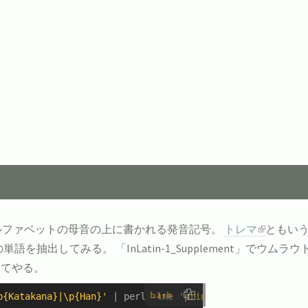
ルファベットの母音の上に書かれる発音記号。
トレマ
ともい
の単語を抽出してみる。 「InLatin-1_Supplement」
してやる。
bash
p{Katakana}|\p{Han}'
 | perl -lne 
'print $_ if /\p{InLati