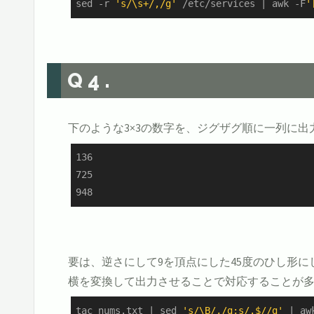
sed -r 
's/\s+/,/g'
 /etc/services | awk -F
'
Q4.
下のような3×3の数字を、ジグザグ順に一列に出力させ
136

725

948
要は、逆さにして9を頂点にした45度のひし形に
横を変換して出力させることで対応することが
tac nums.txt | sed 
's/\B/,/g;s/.$//g'
 | aw