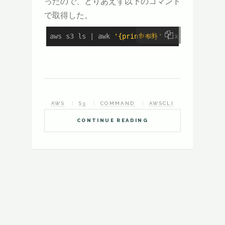
ったので、とりあえず以下のコマンド
で取得した。
bash
aws s3 ls | awk 
'{print $3}'
 | xargs -I{} s
AWS
S3
COMMAND
AWSCLI
CONTINUE READING