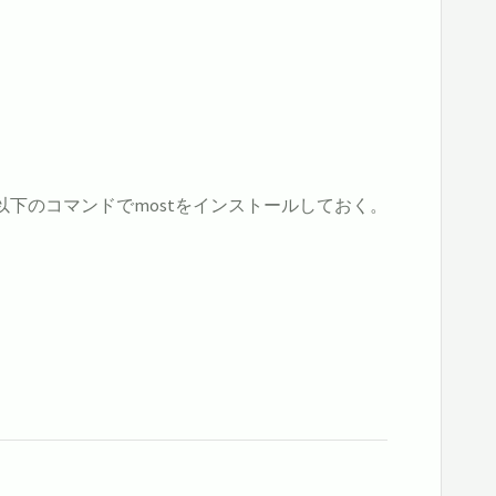
ず、以下のコマンドでmostをインストールしておく。
S_6/x86_64/most-5.0.0a-3.1.x86_64.rpm 
# RHEL系の場合