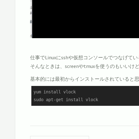
仕事でLinuxにsshや仮想コンソールでつな
そんなときは、screenやtmuxを使うのもい
基本的には最初からインストールされていると
yum install vlock

sudo apt-get install vlock