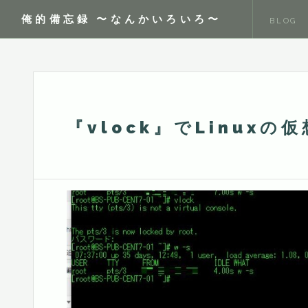
俺的備忘録 〜なんかいろいろ〜
BLOG
『vlock』でLinux