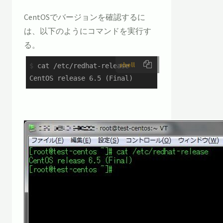
CentOSでバージョンを確認するに
は、以下のようにコマンドを実行す
る。
shell
$
 cat /etc/redhat-release
CentOS release 6.5 (Final)