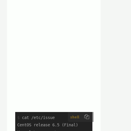
shell
$
 cat /etc/issue
CentOS release 6.5 (Final)
