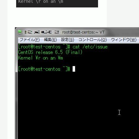
Kernel \r on an \m