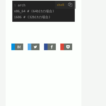
shell
$
 arch
x86_64 # (64bitの場合)

i686 # (32bitの場合)