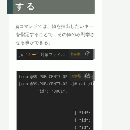
する
jqコマンドでは、値を抽出したいキー
を指定することで、その値のみ列挙さ
せる事ができる。
bash
jq 
'キー'
 対象ファイル
shell
[root@BS-PUB-CENT7-02 ~]# # 最上位のidだけ抽出

[root@BS-PUB-CENT7-02 ~]# cat /tmp/sample1.json 
        "id": "0001",

                                        { "id": 
                                        { "id": 
                        { "id": "5001", "type": 
                        { "id": "5003", "type": 
                        { "id": "5004", "type": 