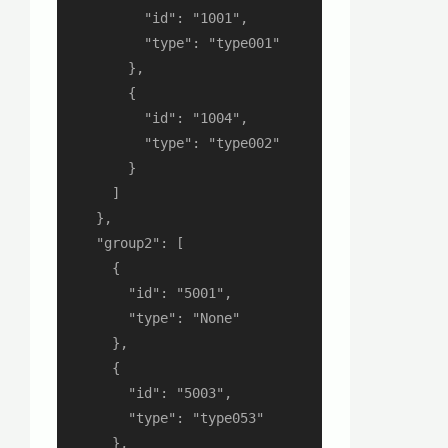
          "id": "1001",

          "type": "type001"

        },

        {

          "id": "1004",

          "type": "type002"

        }

      ]

    },

    "group2": [

      {

        "id": "5001",

        "type": "None"

      },

      {

        "id": "5003",

        "type": "type053"

      },
