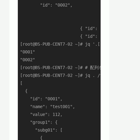
        "id": "0002",

                                        { "id": 
                                        { "id": 
                        { "id": "5001", "type": 
                        { "id": "5004", "type": 
[root@BS-PUB-CENT7-02 ~]# jq '.[].id' /tmp/sampl
"0001"

"0002"

[root@BS-PUB-CENT7-02 ~]# # 配列を指定してその配下
[root@BS-PUB-CENT7-02 ~]# jq . /tmp/sample1.json
[

  {

    "id": "0001",

    "name": "test001",

    "value": 112,

    "group1": {

      "subg01": [

        {
