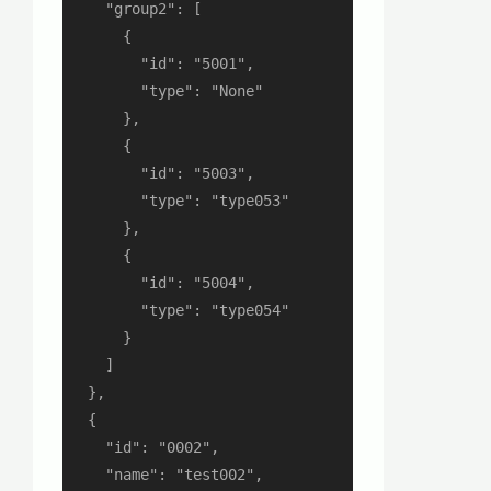
    "group2": [

      {

        "id": "5001",

        "type": "None"

      },

      {

        "id": "5003",

        "type": "type053"

      },

      {

        "id": "5004",

        "type": "type054"

      }

    ]

  },

  {

    "id": "0002",

    "name": "test002",
