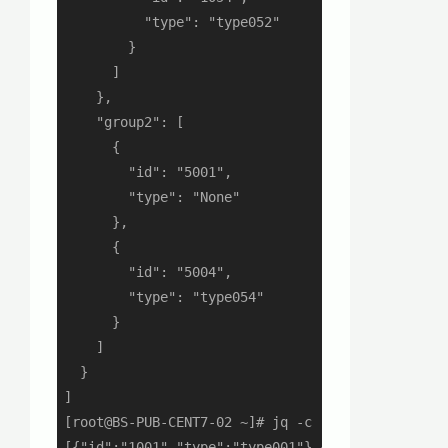
          "type": "type052"

        }

      ]

    },

    "group2": [

      {

        "id": "5001",

        "type": "None"

      },

      {

        "id": "5004",

        "type": "type054"

      }

    ]

  }

]

[root@BS-PUB-CENT7-02 ~]# jq -c '.[].group1.subg
[{"id":"1001","type":"type001"},{"id":"1004","ty