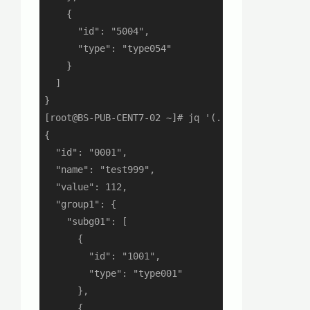
    {

      "id": "5004",

      "type": "type054"

    }

  ]

}

[root@BS-PUB-CENT7-02 ~]# jq '(.[] | select(.id 
{

  "id": "0001",

  "name": "test999",

  "value": 112,

  "group1": {

    "subg01": [

      {

        "id": "1001",

        "type": "type001"

      },

      {
