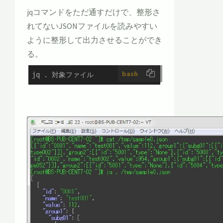
jqコマンドをただ通すだけで、整形さ
れてないJSONファイルを読みやすい
ように整形して出力させることができ
る。
bash
jq . 対象ファイル