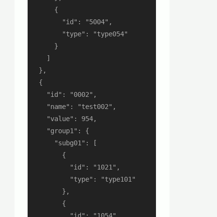
      {

        "id": "5004",

        "type": "type054"

      }

    ]

  },

  {

    "id": "0002",

    "name": "test002",

    "value": 954,

    "group1": {

      "subg01": [

        {

          "id": "1021",

          "type": "type101"

        },

        {

          "id": "1054",
