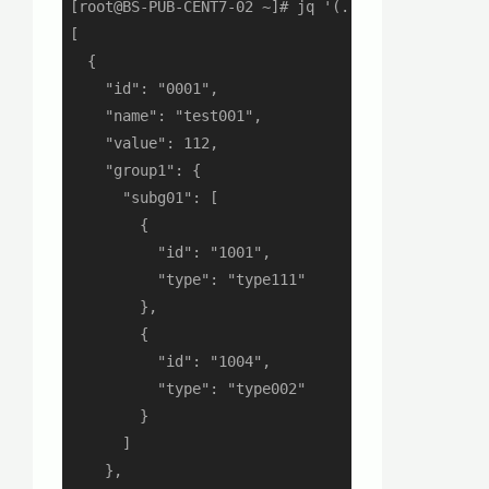
[root@BS-PUB-CENT7-02 ~]# jq '(.[] | .group1.sub
[

  {

    "id": "0001",

    "name": "test001",

    "value": 112,

    "group1": {

      "subg01": [

        {

          "id": "1001",

          "type": "type111"

        },

        {

          "id": "1004",

          "type": "type002"

        }

      ]

    },
