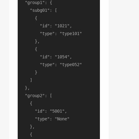
  "group1": {

    "subg01": [

      {

        "id": "1021",

        "type": "type101"

      },

      {

        "id": "1054",

        "type": "type052"

      }

    ]

  },

  "group2": [

    {

      "id": "5001",

      "type": "None"

    },

    {
