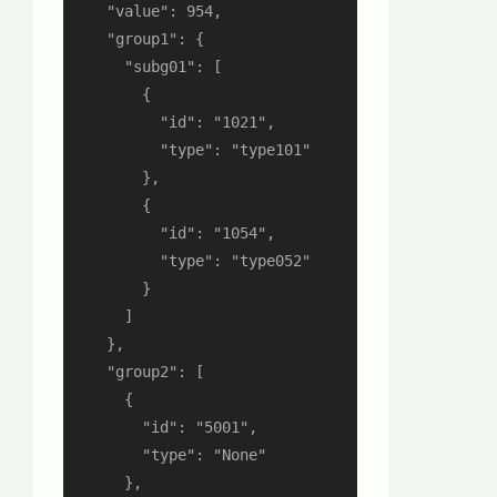
    "value": 954,

    "group1": {

      "subg01": [

        {

          "id": "1021",

          "type": "type101"

        },

        {

          "id": "1054",

          "type": "type052"

        }

      ]

    },

    "group2": [

      {

        "id": "5001",

        "type": "None"

      },
