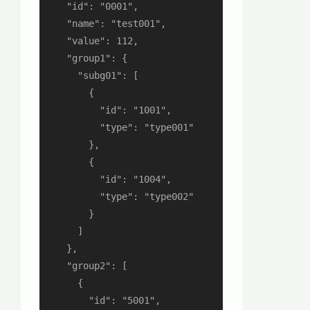
    "id": "0001",

    "name": "test001",

    "value": 112,

    "group1": {

      "subg01": [

        {

          "id": "1001",

          "type": "type001"

        },

        {

          "id": "1004",

          "type": "type002"

        }

      ]

    },

    "group2": [

      {

        "id": "5001",
