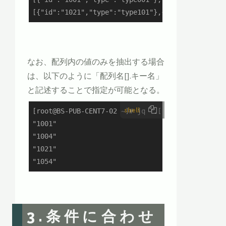
[{"id":"1021","type":"type101"},{"id":"1054","t
なお、配列内の値のみを抽出する場合
は、以下のように「配列名[].キー名」
と記述することで指定が可能となる。
shell
[root@BS-PUB-CENT7-02 ~]# jq '.[].group1.subg01[
"1001"

"1004"

"1021"

"1054"
3.条件に合わせ