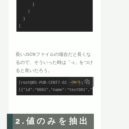
      }

    ]

  }

]
長いJSONファイルの場合だと長くな
るので、そういった時は「-c」をつけ
ると良いだろう。
shell
[root@BS-PUB-CENT7-02 ~]# jq -c . /tmp/sample0.j
[{"id":"0001","name":"test001","value":112,"gro
2.値のみを抽出