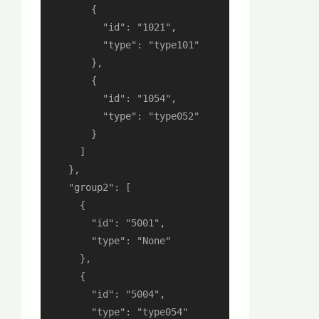
        {

          "id": "1021",

          "type": "type101"

        },

        {

          "id": "1054",

          "type": "type052"

        }

      ]

    },

    "group2": [

      {

        "id": "5001",

        "type": "None"

      },

      {

        "id": "5004",

        "type": "type054"
