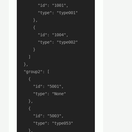
        "id": "1001",

        "type": "type001"

      },

      {

        "id": "1004",

        "type": "type002"

      }

    ]

  },

  "group2": [

    {

      "id": "5001",

      "type": "None"

    },

    {

      "id": "5003",

      "type": "type053"

    },
