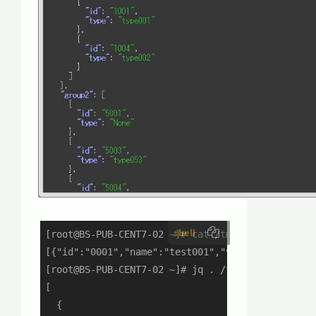
shell
[root@BS-PUB-CENT7-02 ~]# cat /tmp/sample0.json

[{"id":"0001","name":"test001","value":112,"grou
[root@BS-PUB-CENT7-02 ~]# jq . /tmp/sample0.json
[

  {
