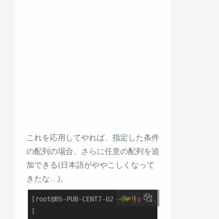
これを応用してやれば、指定した条件
の配列の場合、さらに任意の配列を追
加できる(日本語がややこしくなって
きたな…)。
shell
[root@BS-PUB-CENT7-02 ~]# jq '(.[] | .group1.sub
[
