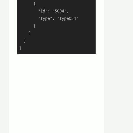
      {

        "id": "5004",

        "type": "type054"

      }

    ]

  }

]