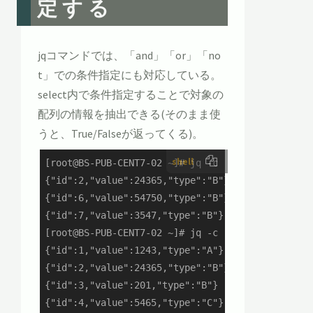
定する
jqコマンドでは、「and」「or」「no
t」での条件指定にも対応している。
select内で条件指定することで対象の
配列の情報を抽出できる(そのまま使
うと、True/Falseが返ってくる)。
shell
[root@BS-PUB-CENT7-02 ~]# jq -c '.[] | select((.
{"id":2,"value":24365,"type":"B"}

{"id":6,"value":54750,"type":"B"}

{"id":7,"value":3547,"type":"B"}

[root@BS-PUB-CENT7-02 ~]# jq -c '.[] | select((.
{"id":1,"value":1243,"type":"A"}

{"id":2,"value":24365,"type":"B"}

{"id":3,"value":201,"type":"B"}

{"id":4,"value":5465,"type":"C"}
