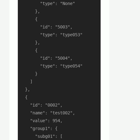
        "type": "None"

      },

      {

        "id": "5003",

        "type": "type053"

      },

      {

        "id": "5004",

        "type": "type054"

      }

    ]

  },

  {

    "id": "0002",

    "name": "test002",

    "value": 954,

    "group1": {

      "subg01": [
