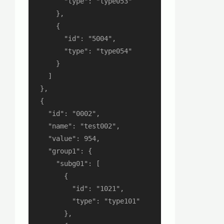
        "type": "type053"

      },

      {

        "id": "5004",

        "type": "type054"

      }

    ]

  },

  {

    "id": "0002",

    "name": "test002",

    "value": 954,

    "group1": {

      "subg01": [

        {

          "id": "1021",

          "type": "type101"

        },
