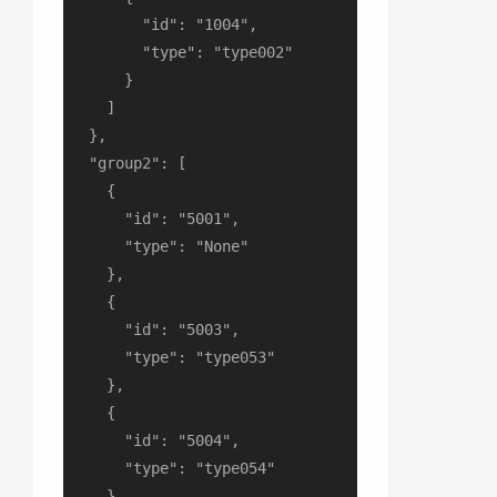
        "id": "1004",

        "type": "type002"

      }

    ]

  },

  "group2": [

    {

      "id": "5001",

      "type": "None"

    },

    {

      "id": "5003",

      "type": "type053"

    },

    {

      "id": "5004",

      "type": "type054"

    }
