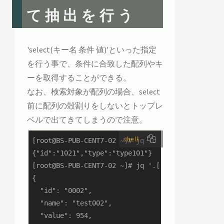
て抽出を行う
'select(キー名 条件 値)'といった指定
を行う事で、条件に合致した配列やキ
ーを取得することができる。
なお、検索対象が配列の場合、select
前に配列の殻割りをしないとトップレ
ベルで出てきてしまうので注意。
shell
[root@BS-PUB-CENT7-02 ~]# jq -c '.[].group1.subg
{"id":"1021","type":"type101"}

[root@BS-PUB-CENT7-02 ~]# jq '.[] | select(.grou
{

  "id": "0002",

  "name": "test002",

  "value": 954,
