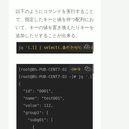
以下のようにコマンドを実行すること
で、指定したキーと値を持つ配列にお
いて、キーの値を置き換えたりキーを
追加したりすることが出来る。
bash
jq 
'(.[] | select(.条件となるキー名 == "キーの値
shell
[root@BS-PUB-CENT7-02 ~]# # 「.id」が0001の配
[root@BS-PUB-CENT7-02 ~]# jq '.[] | select(.id =
{

  "id": "0001",

  "name": "test001",

  "value": 112,

  "group1": {

    "subg01": [

      {
