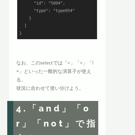
      "id": "5004",

      "type": "type054"

    }

  ]

}
なお、このselectでは「>」「<」「!
=」といった一般的な演算子が使え
る。
状況に合わせて使い分けよう。
4.「and」「o
r」「not」で指