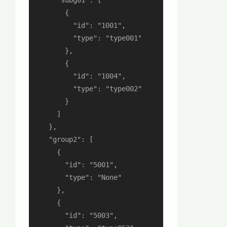
        {

          "id": "1001",

          "type": "type001"

        },

        {

          "id": "1004",

          "type": "type002"

        }

      ]

    },

    "group2": [

      {

        "id": "5001",

        "type": "None"

      },

      {

        "id": "5003",
