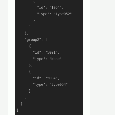
        {

          "id": "1054",

          "type": "type052"

        }

      ]

    },

    "group2": [

      {

        "id": "5001",

        "type": "None"

      },

      {

        "id": "5004",

        "type": "type054"

      }

    ]

  }

]
