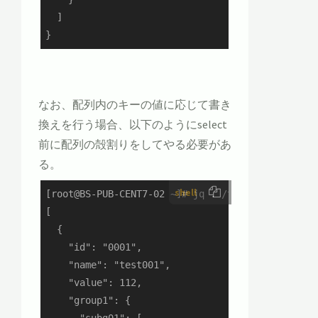
  ]

}
なお、配列内のキーの値に応じて書き
換えを行う場合、以下のようにselect
前に配列の殻割りをしてやる必要があ
る。
shell
[root@BS-PUB-CENT7-02 ~]# jq . /tmp/sample1.json
[

  {

    "id": "0001",

    "name": "test001",

    "value": 112,

    "group1": {

      "subg01": [
