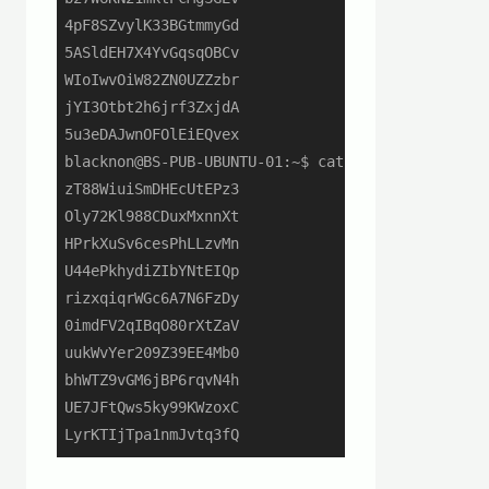
4pF8SZvylK33BGtmmyGd

5ASldEH7X4YvGqsqOBCv

WIoIwvOiW82ZN0UZZzbr

jYI3Otbt2h6jrf3ZxjdA

5u3eDAJwnOFOlEiEQvex

blacknon@BS-PUB-UBUNTU-01:~$ cat /dev/urandom | t
zT88WiuiSmDHEcUtEPz3

Oly72Kl988CDuxMxnnXt

HPrkXuSv6cesPhLLzvMn

U44ePkhydiZIbYNtEIQp

rizxqiqrWGc6A7N6FzDy

0imdFV2qIBqO80rXtZaV

uukWvYer209Z39EE4Mb0

bhWTZ9vGM6jBP6rqvN4h

UE7JFtQws5ky99KWzoxC

LyrKTIjTpa1nmJvtq3fQ