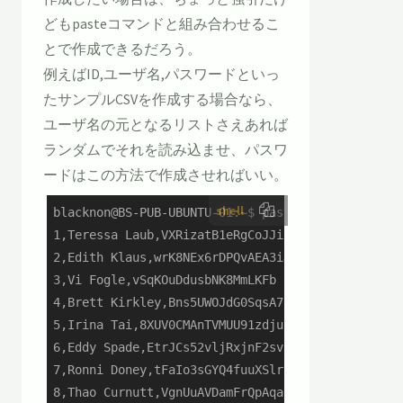
どもpasteコマンドと組み合わせるこ
とで作成できるだろう。
例えばID,ユーザ名,パスワードといっ
たサンプルCSVを作成する場合なら、
ユーザ名の元となるリストさえあれば
ランダムでそれを読み込ませ、パスワ
ードはこの方法で作成させればいい。
shell
blacknon@BS-PUB-UBUNTU-01:~$ paste -d, <(echo {1
1,Teressa Laub,VXRizatB1eRgCoJJixbD

2,Edith Klaus,wrK8NEx6rDPQvAEA3iJQ

3,Vi Fogle,vSqKOuDdusbNK8MmLKFb

4,Brett Kirkley,Bns5UWOJdG0SqsA7BbJI

5,Irina Tai,8XUV0CMAnTVMUU91zdju

6,Eddy Spade,EtrJCs52vljRxjnF2svI

7,Ronni Doney,tFaIo3sGYQ4fuuXSlrSf

8,Thao Curnutt,VgnUuAVDamFrQpAqaqPI
