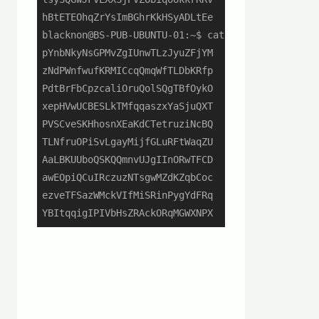
hBtETEOhqZrYsImBGhrKkHSyADLtEe

blacknon@BS-PUB-UBUNTU-01:~$ cat /dev/urandom | t
pYnbNkyNsGPMvZgIUnwTLzJyuZFjYM

zNdPWnfwufKRMICcqQmqWfTLDbKRfp

PdtBrFbCpzcaliOruQolSQgTBfOykO

xepHVwUCBESLkTMfqqaszxYaSjuQXT

PVSCveSKHhosnXEaKdCTetruziNcBQ

TLNfruOPiSvLgayMijfGLuRFtWaqZU

AaLBKUUboQSKQQmnvUJgIInORwTFCD

awEOpiQCuIRczuzNTsgwMZdKZqbCoc

ezveTFSazWMckVIfMiSRinPygYdFRq

YBItqqigIPIVbHsZRAckORqMGWXNPX