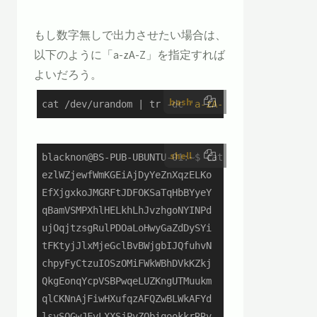
もし数字無しで出力させたい場合は、
以下のように「a-zA-Z」を指定すれば
よいだろう。
bash
cat /dev/urandom | tr -dc 
'a-zA-Z'
 | fold -w <
shell
blacknon@BS-PUB-UBUNTU-01:~$ cat /dev/urandom | t
ezlWZjewfWmKGEiAjDyYeZnXqzELKo

EfXjgxkoJMGRFtJDFOKSaTqHbBYyeY

qBamVSMPXhlHELkhLhJvzhgoNYINPd

ujOqjtzsgRulPDOaLoHwyGaZdDySYi

tFKtyjJlxMjeGclBvBWjgbIJQfuhvN

chpyFyCtzuIOSzOMiFWkWBhDVkKZkj

QkgEonqYcpVSBPwqeLUZKngUTMuukm

qlCKNnAjFiwHXufqzAFQZwBLWkAFYd

lsySQGwJFvLXXSjPvZObiqookkrRRv
