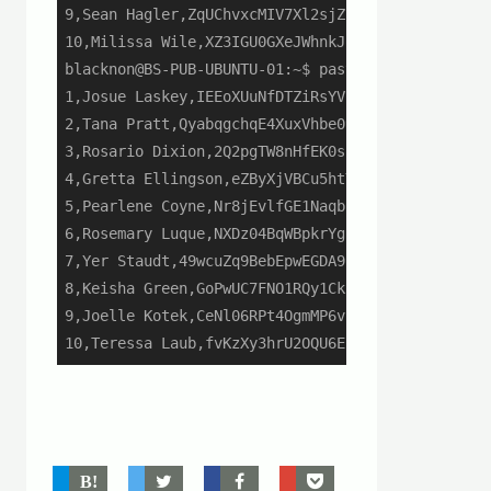
9,Sean Hagler,ZqUChvxcMIV7Xl2sjZjC

10,Milissa Wile,XZ3IGU0GXeJWhnkJo8xq

blacknon@BS-PUB-UBUNTU-01:~$ paste -d, <(echo {1
1,Josue Laskey,IEEoXUuNfDTZiRsYVCsa

2,Tana Pratt,QyabqgchqE4XuxVhbe09

3,Rosario Dixion,2Q2pgTW8nHfEK0s2uBE9

4,Gretta Ellingson,eZByXjVBCu5htYJCkgKb

5,Pearlene Coyne,Nr8jEvlfGE1NaqbB9pbV

6,Rosemary Luque,NXDz04BqWBpkrYghaQDY

7,Yer Staudt,49wcuZq9BebEpwEGDA9f

8,Keisha Green,GoPwUC7FNO1RQy1CkLKP

9,Joelle Kotek,CeNl06RPt4OgmMP6v2ff

10,Teressa Laub,fvKzXy3hrU2OQU6EUCcH