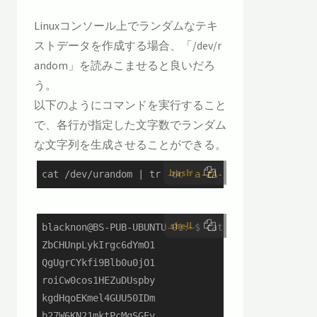
Linuxコンソール上でランダムなテキ
ストデータを作成する場合、「/dev/r
andom」を読みこませると良いだろ
う。
以下のようにコマンドを実行すること
で、各行が指定した文字数でランダム
な文字列を生成させることができる。
bash
cat /dev/urandom | tr -dc 
'a-zA-Z0-9'
 | fold -w
shell
blacknon@BS-PUB-UBUNTU-01:~$ cat /dev/urandom | t
ZbCHUnpLykIrgc6dYmO1

QgUgrCYkfi9Blb0u0jO1

roiCw0cos1HEZuDUspby

kgdHqoEKmel4GUU50IDm

b27W6KN21mktPcMgSGEv
