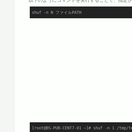
shuf -n N ファイルPATH
[root@BS-PUB-CENT7-01 ~]# shuf -n 1 /tmp/te