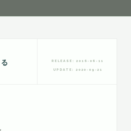
する
RELEASE: 2016-06-11
UPDATE: 2020-09-21
る。