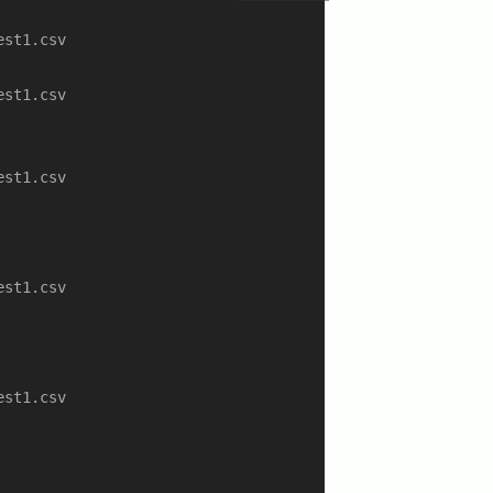
st1.csv

st1.csv

st1.csv

st1.csv

st1.csv
