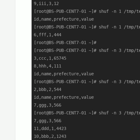
9,iii,3,12

[root@BS-PUB-CENT7-01 ~]# shuf -n 1 /tmp/te
id,name,prefecture,value

[root@BS-PUB-CENT7-01 ~]# shuf -n 1 /tmp/te
6,fff,1,444

[root@BS-PUB-CENT7-01 ~]#

[root@BS-PUB-CENT7-01 ~]# shuf -n 3 /tmp/te
3,ccc,1,65745

8,hhh,4,111

id,name,prefecture,value

[root@BS-PUB-CENT7-01 ~]# shuf -n 3 /tmp/te
2,bbb,2,544

id,name,prefecture,value

7,ggg,3,566

[root@BS-PUB-CENT7-01 ~]# shuf -n 3 /tmp/te
7,ggg,3,566

11,ddd,1,4423

10,bbb,2,1243