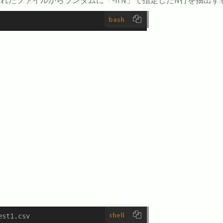
bash
shell
st1.csv
