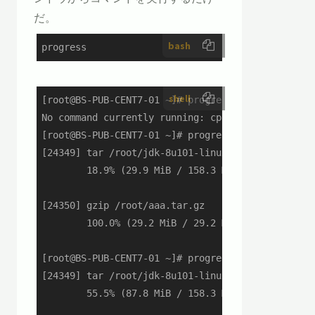
だ。
bash
progress
shell
[root@BS-PUB-CENT7-01 ~]# progress # 裏
No command currently running: cp, mv, dd, tar, c
[root@BS-PUB-CENT7-01 ~]# progress

[24349] tar /root/jdk-8u101-linux-x64.rpm

        18.9% (29.9 MiB / 158.3 MiB)

[24350] gzip /root/aaa.tar.gz

        100.0% (29.2 MiB / 29.2 MiB)

[root@BS-PUB-CENT7-01 ~]# progress

[24349] tar /root/jdk-8u101-linux-x64.rpm

        55.5% (87.8 MiB / 158.3 MiB)
