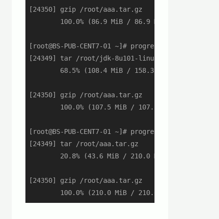
[24350] gzip /root/aaa.tar.gz

        100.0% (86.9 MiB / 86.9 MiB)

[root@BS-PUB-CENT7-01 ~]# progress

[24349] tar /root/jdk-8u101-linux-x64.rpm

        68.5% (108.4 MiB / 158.3 MiB)

[24350] gzip /root/aaa.tar.gz

        100.0% (107.5 MiB / 107.5 MiB)

[root@BS-PUB-CENT7-01 ~]# progress

[24349] tar /root/aaa.tar.gz

        20.8% (43.6 MiB / 210.0 MiB)

[24350] gzip /root/aaa.tar.gz

        100.0% (210.0 MiB / 210.0 MiB)