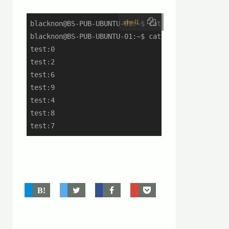
shell
blacknon@BS-PUB-UBUNTU-01:~$ cat /tmp/test.txt | 
blacknon@BS-PUB-UBUNTU-01:~$ cat /tmp/test.txt.un
test:0

test:2

test:6

test:9

test:4

test:8

test:7