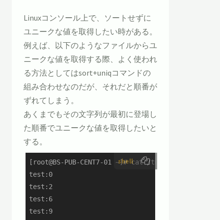
Linuxコンソール上で、ソートせずに
ユニークな値を取得したい時がある。
例えば、以下のようなファイルからユ
ニークな値を取得する際、よく使われ
る方法としてはsort+uniqコマンドの
組み合わせなのだが、それだと順番が
ずれてしまう。
あくまでもその文字列が最初に登場し
た順番でユニークな値を取得したいと
する。
shell
[root@BS-PUB-CENT7-01 ~]# cat /tmp/test.txt

test:0

test:2

test:6

test:9
