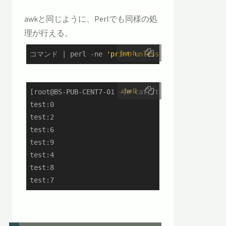
awkと同じように、Perlでも同様の処
理が行える。
bash
コマンド | perl -ne 
'print unless $seen{$_}++'
shell
[root@BS-PUB-CENT7-01 ~]# cat /tmp/test.txt | per
test:0

test:2

test:6

test:9

test:4

test:8

test:7