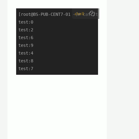
shell
[root@BS-PUB-CENT7-01 ~]# cat /tmp/test.txt | awk
test:0

test:2

test:6

test:9

test:4

test:8

test:7