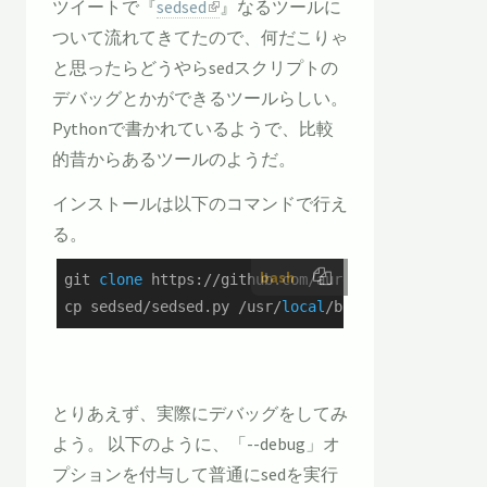
ツイートで『
sedsed
』なるツールに
ついて流れてきてたので、何だこりゃ
と思ったらどうやらsedスクリプトの
デバッグとかができるツールらしい。
Pythonで書かれているようで、比較
的昔からあるツールのようだ。
インストールは以下のコマンドで行え
る。
bash
git 
clone
 https://github.com/aureliojargas/sedsed
cp sedsed/sedsed.py /usr/
local
/bin/sedsed
とりあえず、実際にデバッグをしてみ
よう。 以下のように、「--debug」オ
プションを付与して普通にsedを実行