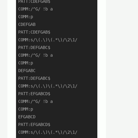
PATT:CDEFGAB$

COMM:/^G/ !b a

COMM:p

CDEFGAB

PATT:CDEFGAB$

COMM:s/\(.\)\(.*\)/\2\1/

PATT:DEFGABC$

COMM:/^G/ !b a

COMM:p

DEFGABC

PATT:DEFGABC$

COMM:s/\(.\)\(.*\)/\2\1/

PATT:EFGABCD$

COMM:/^G/ !b a

COMM:p

EFGABCD

PATT:EFGABCD$

COMM:s/\(.\)\(.*\)/\2\1/
