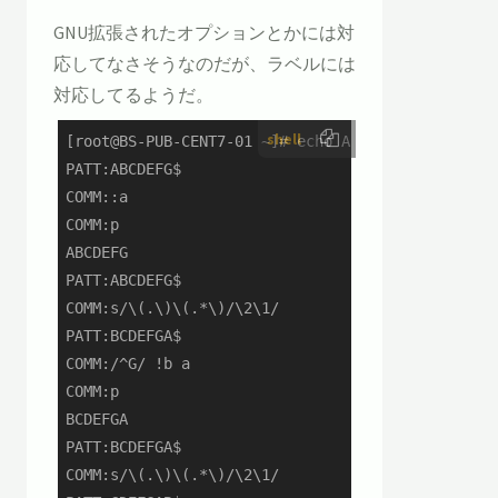
GNU拡張されたオプションとかには対
応してなさそうなのだが、ラベルには
対応してるようだ。
shell
[root@BS-PUB-CENT7-01 ~]# echo ABCDEFG | sedsed -
PATT:ABCDEFG$

COMM::a

COMM:p

ABCDEFG

PATT:ABCDEFG$

COMM:s/\(.\)\(.*\)/\2\1/

PATT:BCDEFGA$

COMM:/^G/ !b a

COMM:p

BCDEFGA

PATT:BCDEFGA$

COMM:s/\(.\)\(.*\)/\2\1/
