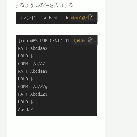
するように条件を入力する。
bash
コマンド | sedsed --debug 
'条件'
shell
[root@BS-PUB-CENT7-01 ~]# echo abcdaa | sedsed --
PATT:abcdaa$

HOLD:$

COMM:s/a/A/

PATT:Abcdaa$

HOLD:$

COMM:s/a/Z/g

PATT:AbcdZZ$

HOLD:$

AbcdZZ