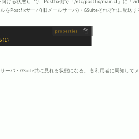
Postfix側で「/etc/postfix/main.cf」に「virtual_alias_
ostfixサーバ(旧メールサーバ)・GSuiteそれぞれに配送
properties
{1}
ーバ・GSuite共に見れる状態になる。 各利用者に周知し