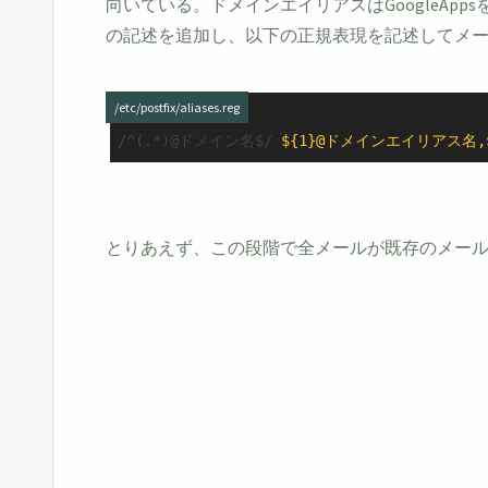
向いている。ドメインエイリアスはGoogleAppsを向ける状態)。 で、
の記述を追加し、以下の正規表現を記述してメールをP
/etc/postfix/aliases.reg
/^(.*)@ドメイン名$/
${1}@ドメインエイリアス名,$
とりあえず、この段階で全メールが既存のメールサ