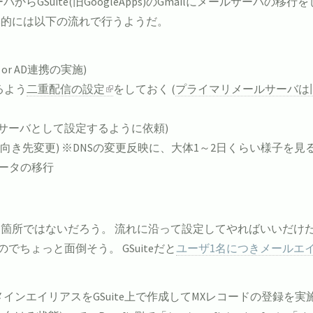
ルサーバからGSuite(旧GoogleApps)のGmailにメールサ
基本的には以下の流れで行うようだ。
r AD連携の実施)
るよう
二重配信の設定
をしておく (
プライマリメールサーバは旧
をサーバとして設定するように依頼)
向き先変更) ※DNSの変更反映に、大体1～2日くらい様子を見
データの移行
箇所ではないだろう。 流れに沿って設定してやればいいだけだ
ちょっと面倒そう。 GSuiteだと
ユーザ1名につきメールエ
。
インエイリアスをGSuite上で作成してMXレコードの登録を