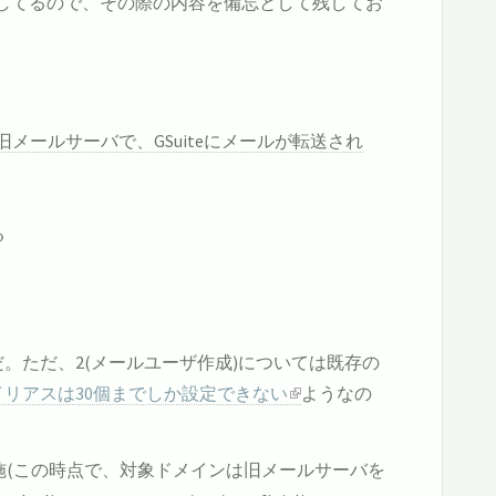
ーバの移行をしてるので、その際の内容を備忘として残してお
メールサーバで、GSuiteにメールが転送され
る
。ただ、2(メールユーザ作成)については既存の
イリアスは30個までしか設定できない
ようなの
実施(この時点で、対象ドメインは旧メールサーバを