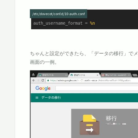
/etc/dovecot/conf.d/10-auth.conf
auth_username_format
 = 
%n
ちゃんと設定ができたら、「データの移行」でメ
画面の一例。