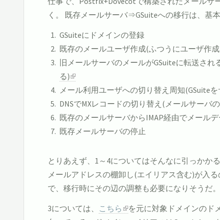
仕事で、Postfix+Dovecotで構築されたメー
く。 既存メールサーバ⇒GSuiteへの移行は、
GSuiteにドメインの登録
既存のメールユーザ作成(ふつうにユーザ作成 o
旧メールサーバのメールがGSuiteに転送され
る)
メール利用ユーザへの切り替え周知(GSuite
DNSでMXレコードの切り替え(メールサーバの
既存のメールサーバからIMAP経由でメール
既存メールサーバの停止
とりあえず、1～4についてはそんなに引っかかる
メールアドレスの棚卸し(エイリアス含む)が入るので
で、移行時にその辺の調整も必要になりそうだ
3については、
こちら
を元に対象ドメインのドメ