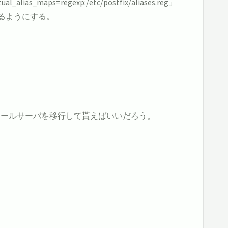
maps=regexp:/etc/postfix/aliases.reg」
するようにする。
てメールサーバを移行して貰えばいいだろう。