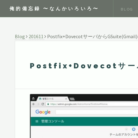
俺的備忘録 〜なんかいろいろ〜
BLOG
Blog
201611
Postfix+DovecotサーバからGSuite(Gma
Postfix+Dovecot