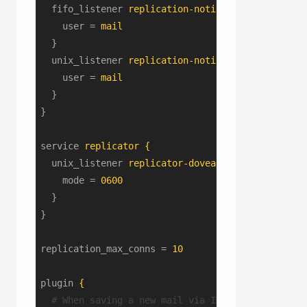
fifo_listener
replication-notify-fifo {
user
 = 
mail
}
unix_listener
replication-notify {
user
 = 
mail
}
}
service
replicator {
unix_listener
replicator-doveadm {
mode
 = 
0600
}
}
replication_max_conns
 = 
10
plugin
{
  # When saving a new mail via IMAP or deliverin