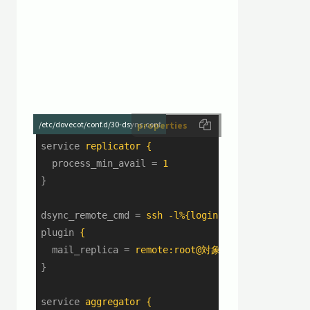
/etc/dovecot/conf.d/30-dsync.conf
properties
service
replicator {
process_min_avail
 = 
1
}
dsync_remote_cmd
 = 
ssh -l%{login} %{host} dovead
plugin
{
mail_replica
 = 
remote:root@対象サーバ
}
service
aggregator {