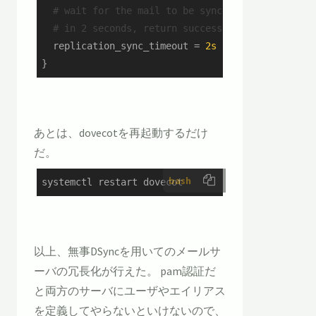
  # wait for the mail to be synced to the remote
  # in 2 seconds, return success anyway.
replication_sync_timeout
 = 
2s
}
あとは、dovecotを再起動するだけ
だ。
bash
systemctl restart dovecot
以上、無事DSyncを用いてのメールサ
ーバの冗長化が行えた。 pam認証だ
と両方のサーバにユーザやエイリアス
を定義してやらないといけないので、