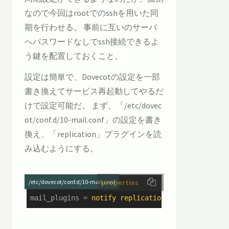
なので今回はrootでのsshを用いた同
期を行わせる。 事前に互いのサーバ
へパスワードなしでssh接続できるよ
う鍵を配置しておくこと。
設定は簡単で、Dovecotの設定を一部
書き換えてサービス再起動してやるだ
けで設定可能だ。 まず、「/etc/dovec
ot/conf.d/10-mail.conf」の設定を書き
換え、「replication」プラグインを読
み込むようにする。
/etc/dovecot/conf.d/10-mail.conf
properties
mail_plugins
 = 
notify replication