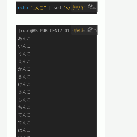
bash
echo
"○んこ"
 | sed 
's/○/./g'
 | xargs -I{} sh -c 
"
shell
[root@BS-PUB-CENT7-01 ~]# echo "○んこ" | sed 's/○/
あんこ

いんこ

うんこ

えんこ

かんこ

きんこ

けんこ

さんこ

しんこ

ちんこ

てんこ

でんこ

はんこ
