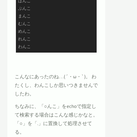
ぱんこ

ぶんこ

まんこ

むんこ

めんこ

れんこ

わんこ
こんなにあったのね…(´・ω・`)。 わ
たくし、わんこしか思いつきませんで
したわ。
ちなみに、「○んこ」をechoで指定し
て検索する場合はこんな感じかなと。
「○」を「.」に置換して処理させて
る。