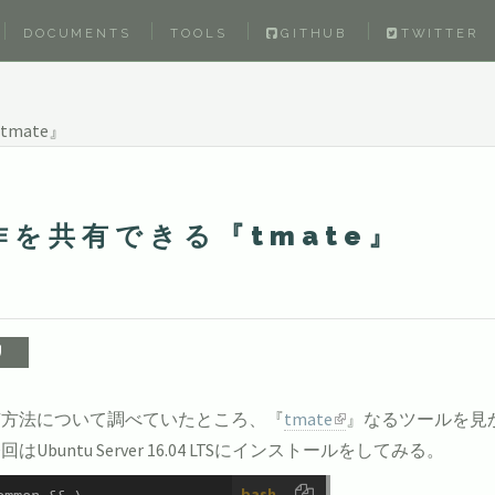
DOCUMENTS
TOOLS
GITHUB
TWITTER
mate』
作を共有できる『tmate』
有方法について調べていたところ、『
tmate
』なるツールを見
ntu Server 16.04 LTSにインストールをしてみる。
bash