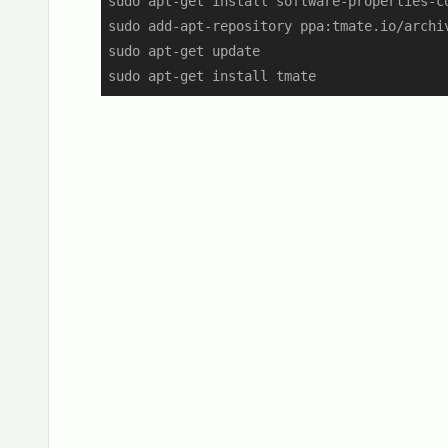
sudo apt-get install software-properties-co
sudo add-apt-repository ppa:tmate.io/archiv
sudo apt-get update                        
sudo apt-get install tmate