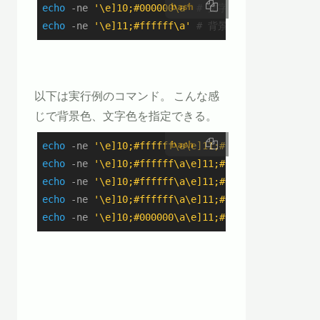
bash
echo
 -ne 
'\e]10;#000000\a'
# 文字色を変更
echo
 -ne 
'\e]11;#ffffff\a'
# 背景色を変更
以下は実行例のコマンド。 こんな感
じで背景色、文字色を指定できる。
bash
echo
 -ne 
'\e]10;#ffffff\a\e]11;#000000\a'
echo
 -ne 
'\e]10;#ffffff\a\e]11;#300000\a'
echo
 -ne 
'\e]10;#ffffff\a\e]11;#003000\a'
echo
 -ne 
'\e]10;#ffffff\a\e]11;#000030\a'
echo
 -ne 
'\e]10;#000000\a\e]11;#ffffff\a'
文字色を