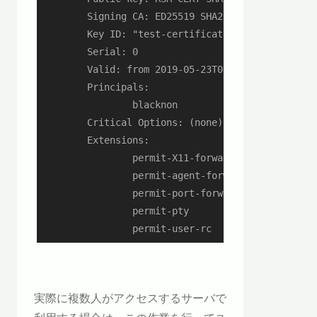
        Signing CA: ED25519 SHA256:25XwjQWcQprKPR
        Key ID: "test-certificate"

        Serial: 0

        Valid: from 2019-05-23T05:52:00 to 2020-0
        Principals:

                blacknon

        Critical Options: (none)

        Extensions:

                permit-X11-forwarding

                permit-agent-forwarding

                permit-port-forwarding

                permit-pty

                permit-user-rc
実際に複数人がアクセスするサーバで