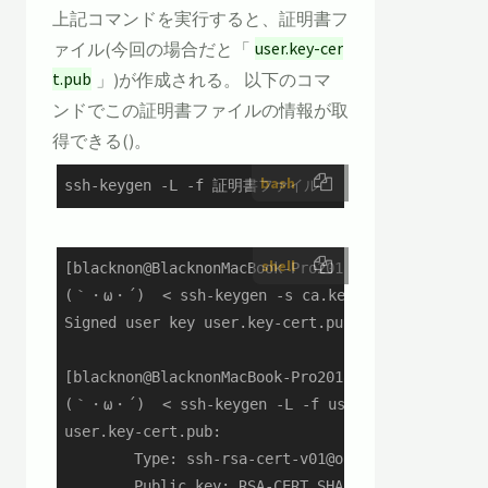
上記コマンドを実行すると、証明書フ
ァイル(今回の場合だと「
user.key-cer
t.pub
」)が作成される。 以下のコマ
ンドでこの証明書ファイルの情報が取
得できる()。
bash
ssh-keygen -L -f 証明書ファイル
shell
[blacknon@BlacknonMacBook-Pro2018][~/.ssh]

(｀・ω・´)  < ssh-keygen -s ca.key -I test-certifi
Signed user key user.key-cert.pub: id "test-certi
[blacknon@BlacknonMacBook-Pro2018][~/.ssh]

(｀・ω・´)  < ssh-keygen -L -f user.key-cert.pub

user.key-cert.pub:

        Type: ssh-rsa-cert-v01@openssh.com user c
        Public key: RSA-CERT SHA256:/MnbFxs0r8eh5