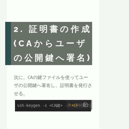
2. 証明書の作成
(CAからユーザ
の公開鍵へ署名)
次に、CAの鍵ファイルを使ってユー
ザの公開鍵へ署名し、証明書を発行さ
せる。
bash
ssh-keygen -s <CA鍵> -I <証明書の説明> -n <