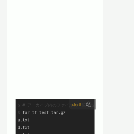
shell
$
# アーカイブ内のファイルの一覧を出力
$
 tar tf test.tar.gz
a.txt

d.txt
