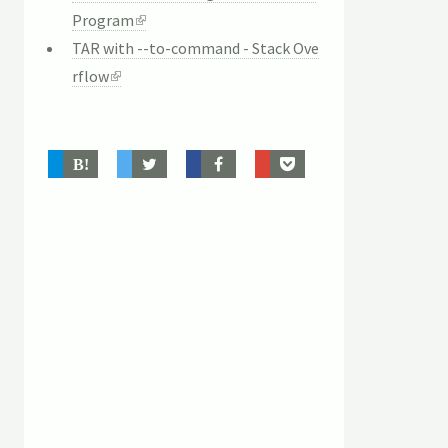
Program
TAR with --to-command - Stack Ove
rflow