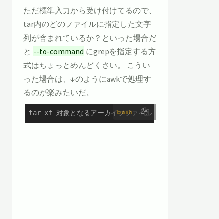
ただ標準入力から受け付けてるので、
tar内のどのファイルに指定した文字
列が含まれているか？といった場合だ
と
--to-command
にgrepを指定する方
式はちょっとめんどくさい。 こうい
った場合は、↓のようにawkで処理す
るのが楽みたいだ。
bash
tar xf 対象となるアーカイブファイル --to-command 
"aw