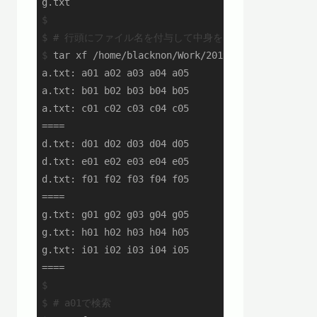
$
$
# 行頭にファイル名を付与して中身を出力
$
 tar xf /home/blacknon/Work/201912/20191220/wor
a.txt: a01 a02 a03 a04 a05

a.txt: b01 b02 b03 b04 b05

a.txt: c01 c02 c03 c04 c05

====

d.txt: d01 d02 d03 d04 d05

d.txt: e01 e02 e03 e04 e05

d.txt: f01 f02 f03 f04 f05

====

g.txt: g01 g02 g03 g04 g05

g.txt: h01 h02 h03 h04 h05

g.txt: i01 i02 i03 i04 i05

$
$
# a01で検索