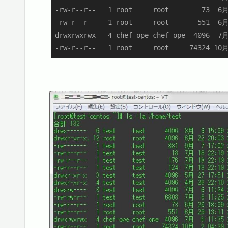
-rw-r--r--   1 root     root        73  6月
-rw-r--r--   1 root     root       551  6月
drwxrwxrwx   4 chef-ope chef-ope  4096  7月
-rw-r--r--   1 root     root     74324 10月