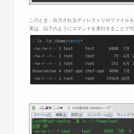
このとき、出力されるディレクトリやファイル
実は、以下のようにコマンドを実行することで
$
 ls -ld /home/
test
/*
-rw-rw-r-- 1 test     test      6808  7月  
-rw-r--r-- 1 root     root        73  6月 2
-rw-r--r-- 1 root     root       551  6月 2
drwxrwxrwx 4 chef-ope chef-ope  4096  7月  
-rw-r--r-- 1 root     root     74324 10月  