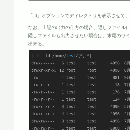
「-d」オプションでディレクトリを表示させて
なお、上記の出力の仕方の場合、隠しファイル(
隠しファイルも出力させたい場合は、末尾のワイル
出来る。
$
 ls -ld /home/
test
/{*,.*}
drwx------   6 test     test      4096  8月
drwxr-xr-x. 12 root     root      4096  6月
-rw-------   1 test     test       881  9月
-rw-r--r--   1 test     test        18  7月
-rw-r--r--   1 test     test       176  7月
-rw-r--r--   1 test     test       124  7月
drwxr-xr-x   3 test     test      4096  5月
drwxr-xr-x   4 test     test      4096  4月
drwxrw----   3 test     test      4096  7月
-rw-rw-r--   1 test     test      6808  7月