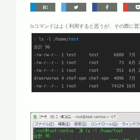
lsコマンドはよく利用すると思うが、その際に
$
 ls -l /home/
test
合計 96

-rw-rw-r-- 1 test     test      6808  7月  
-rw-r--r-- 1 root     root        73  6月 2
-rw-r--r-- 1 root     root       551  6月 2
drwxrwxrwx 4 chef-ope chef-ope  4096  7月  
-rw-r--r-- 1 root     root     74324 10月  