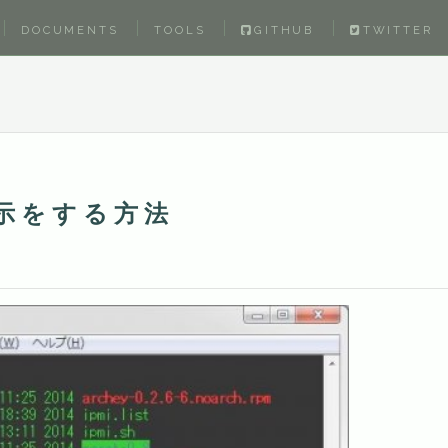
DOCUMENTS
TOOLS
GITHUB
TWITTER
示をする方法