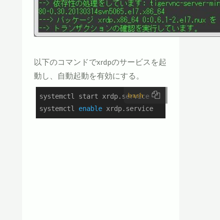
以下のコマンドでxrdpのサービスを起
動し、自動起動を有効にする。
bash
systemctl start xrdp.service

systemctl 
enable
 xrdp.service