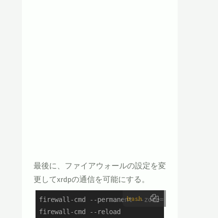
最後に、ファイアウォールの設定を変
更してxrdpの通信を可能にする。
bash
firewall-cmd --permanent --zone=public --add-p
firewall-cmd --reload