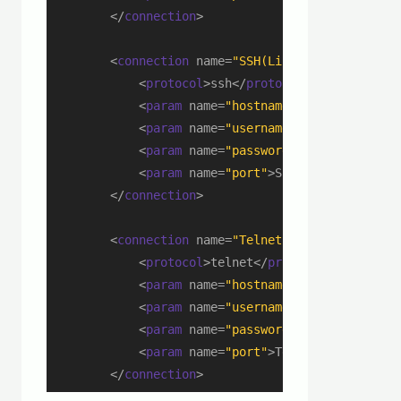
</
connection
>
<
connection
name
=
"SSH(Linux Server)"
>
<
protocol
>
ssh
</
protocol
>
<
param
name
=
"hostname"
>
IPアドレス
</
pa
<
param
name
=
"username"
>
SSHで接続する
<
param
name
=
"password"
>
SSHで接続する
<
param
name
=
"port"
>
SSHで接続するポート
</
connection
>
<
connection
name
=
"Telnet(Linux Server)"
>
<
protocol
>
telnet
</
protocol
>
<
param
name
=
"hostname"
>
IPアドレス
</
pa
<
param
name
=
"username"
>
Telnetで接続
<
param
name
=
"password"
>
Telnetで接続
<
param
name
=
"port"
>
Telnetで接続するポ
</
connection
>