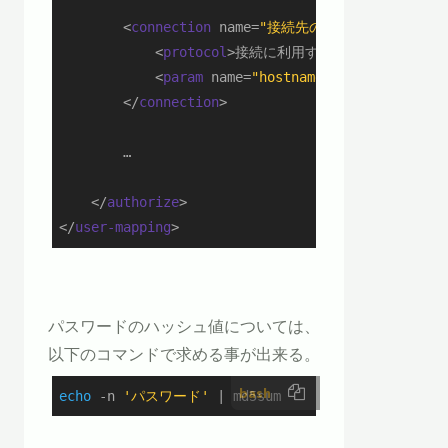
<
connection
name
=
"接続先の名称2"
>
<
protocol
>
接続に利用するプロトコル
</
pro
<
param
name
=
"hostname"
>
接続先ホスト名(
</
connection
>
        …

</
authorize
>
</
user-mapping
>
パスワードのハッシュ値については、
以下のコマンドで求める事が出来る。
bash
echo
 -n 
'パスワード'
 | md5sum