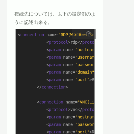
接続先については、以下の設定例のよ
うに記述出来る。
xml
<
connection
name
=
"RDP(Windows Server)"
>
<
protocol
>
rdp
</
protocol
>
<
param
name
=
"hostname"
>
IPアドレス
</
pa
<
param
name
=
"username"
>
RDPで接続する
<
param
name
=
"password"
>
RDPで接続する
<
param
name
=
"domain"
>
RDPで接続するAD
<
param
name
=
"port"
>
RDPで接続するポート
</
connection
>
<
connection
name
=
"VNC(Linux Server)"
>
<
protocol
>
vnc
</
protocol
>
<
param
name
=
"hostname"
>
IPアドレス
</
pa
<
param
name
=
"password"
>
VNCで接続する
<
param
name
=
"port"
>
RDPで接続するポート