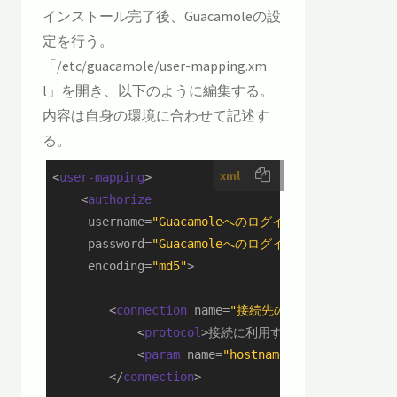
インストール完了後、Guacamoleの設
定を行う。
「/etc/guacamole/user-mapping.xm
l」を開き、以下のように編集する。
内容は自身の環境に合わせて記述す
る。
xml
<
user-mapping
>
<
authorize
username
=
"Guacamoleへのログインユーザ名"
password
=
"Guacamoleへのログインパスワード(ハッ
encoding
=
"md5"
>
<
connection
name
=
"接続先の名称1"
>
<
protocol
>
接続に利用するプロトコル
</
pro
<
param
name
=
"hostname"
>
接続先ホスト名(
</
connection
>