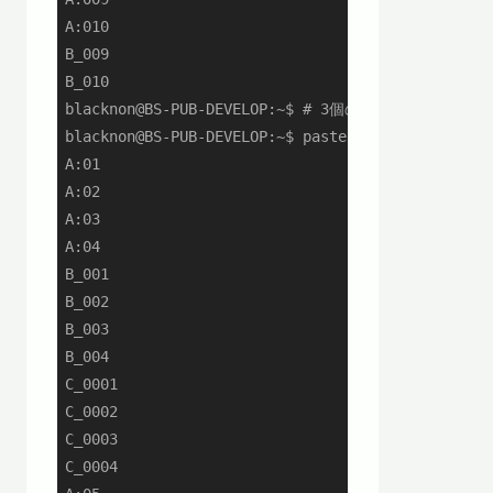
A:010

B_009

B_010

blacknon@BS-PUB-DEVELOP:~$ # 3個の出力を4行ごとに出
blacknon@BS-PUB-DEVELOP:~$ paste -d\\n <(seq -fA
A:01

A:02

A:03

A:04

B_001

B_002

B_003

B_004

C_0001

C_0002

C_0003

C_0004
