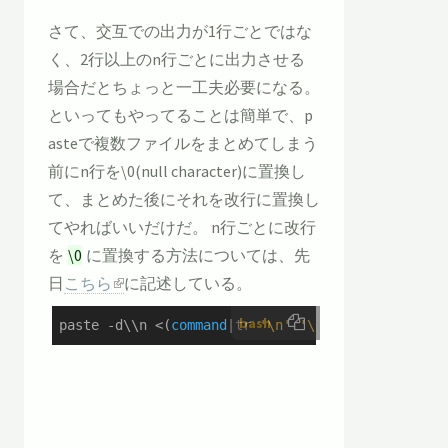
さて、交互での出力が1行ごとではな
く、2行以上のn行ごとに出力させる
場合だとちょっと一工夫必要になる。
といってもやってることは簡単で、p
asteで複数ファイルをまとめてしまう
前にn行を\0(null character)に置換し
て、まとめた後にそれを改行に置換し
てやればいいだけだ。 n行ごとに改行
を
\0
に置換する方法については、先
日
こちら
に記述している。
bash
paste -d\\n <(
command
|tr 
'\n'
'\0'
|sed -e
's/\x0/