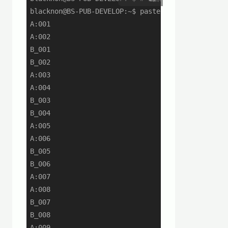
blacknon@BS-PUB-DEVELOP:~$ paste -d\\n <(seq -fA
A:001

A:002

B_001

B_002

A:003

A:004

B_003

B_004

A:005

A:006

B_005

B_006

A:007

A:008

B_007

B_008

A:009
