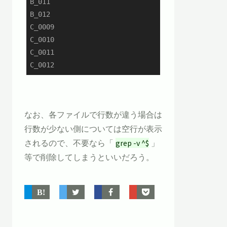
B_011

B_012

C_0009

C_0010

C_0011

C_0012
なお、各ファイルで行数が違う場合は
行数が少ない側については空行が表示
されるので、不要なら「
grep -v ^$
」
等で削除してしまうといいだろう。