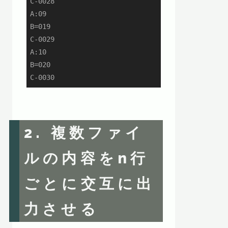
C-0028

A:09

B=019

C-0029

A:10

B=020

C-0030
2. 複数ファイ
ルの内容をn行
ごとに交互に出
力させる