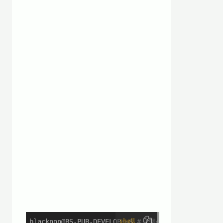
shell
blacknon@BS-PUB-DEVELOP:~$ # 2個のファイルを2行ご