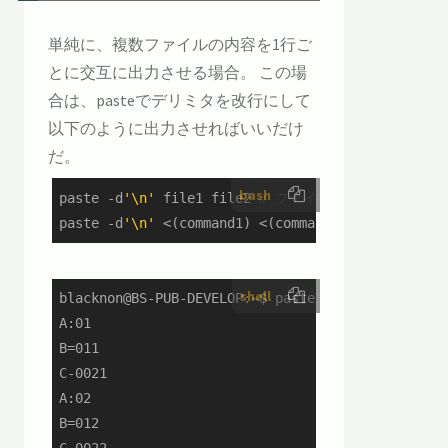
単純に、複数ファイルの内容を1行ご
とに交互に出力させる場合。 この場
合は、pasteでデリミタを改行にして
以下のように出力させればいいだけ
だ。
bash
paste -d
'\n'
 file1 file2 
# ファイルの場合
paste -d
'\n'
 <(command1) <(command2) 
# コマンド
shell
blacknon@BS-PUB-DEVELOP:~$ paste -d'\n' <(seq -f'
A:01

B=011

C-0021

A:02

B=012

C-0022
