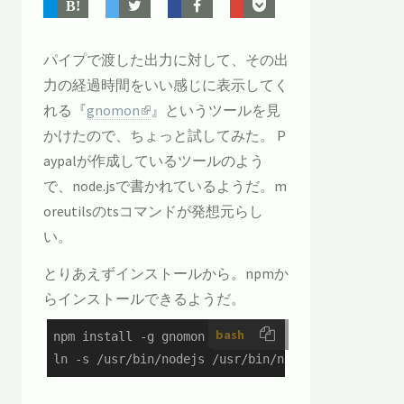
パイプで渡した出力に対して、その出
力の経過時間をいい感じに表示してく
れる『
gnomon
』というツールを見
かけたので、ちょっと試してみた。 P
aypalが作成しているツールのよう
で、node.jsで書かれているようだ。m
oreutilsのtsコマンドが発想元らし
い。
とりあえずインストールから。npmか
らインストールできるようだ。
bash
npm install -g gnomon

ln -s /usr/bin/nodejs /usr/bin/node 
# PATHが通