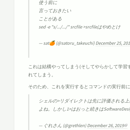
使う前に
言っておきたい
ことがある
sed -e "s/.../.../" srcfile >srcfileはやめとけ
— sat🍊 (@satoru_takeuchi)
December 25, 20
これは結構やってしまう(そしてやらかして学習す
れてしまう。
そのため、これを実行するとコマンドの実行前
シェルの>リダイレクトは先に評価される上に
よね。しかし1>はおっと続きはSoftwareDe
— ぐれさん (@grethlen)
December 26, 2019