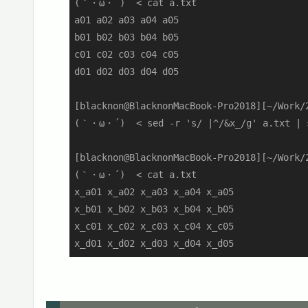
(｀・ω・´)  < cat a.txt

a01 a02 a03 a04 a05

b01 b02 b03 b04 b05

c01 c02 c03 c04 c05

d01 d02 d03 d04 d05

[blacknon@BlacknonMacBook-Pro2018][~/Work/2
(｀・ω・´)  < sed -r 's/ |^/&x_/g' a.txt | s
[blacknon@BlacknonMacBook-Pro2018][~/Work/2
(｀・ω・´)  < cat a.txt

x_a01 x_a02 x_a03 x_a04 x_a05

x_b01 x_b02 x_b03 x_b04 x_b05

x_c01 x_c02 x_c03 x_c04 x_c05

x_d01 x_d02 x_d03 x_d04 x_d05