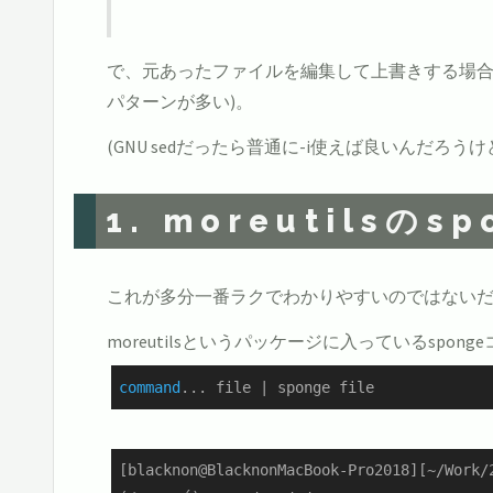
で、元あったファイルを編集して上書きする場合だと
パターンが多い)。
(GNU sedだったら普通に-i使えば良いん
1. moreutils
これが多分一番ラクでわかりやすいのではない
moreutilsというパッケージに入っているs
command
... file | sponge file
[blacknon@BlacknonMacBook-Pro2018][~/Work/2