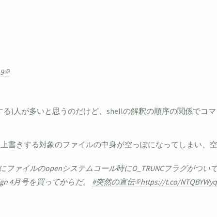
19
る)人が多いと思うのだけど、shellの解釈の順序の関係で
に上書きする対象のファイルの中身が空っぽになってしまい、
ファイルのopenシステムコール時にO_TRUNCフラグがつ
sign 4月号を買ってからだ。
#突然の宣伝
https://t.co/NTQBYWy