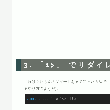
3. 「1>」 でリダ
これはぐれさんのツイートを見て知った方法で、ba
るやり方のようだ)。
command
 ... file 1<> file