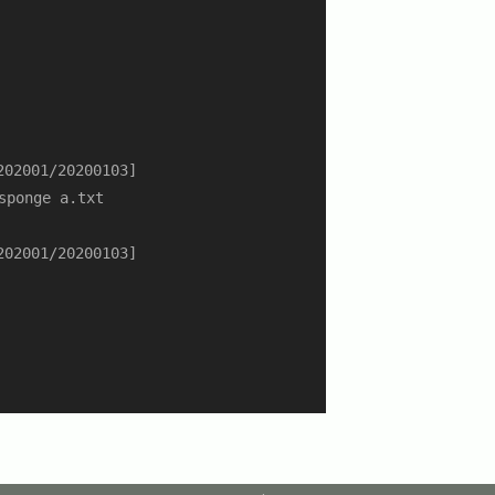
02001/20200103]

ponge a.txt

02001/20200103]
