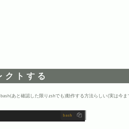
イレクトする
sh(あと確認した限りzshでも)動作する方法らしい(実は今ま
bash