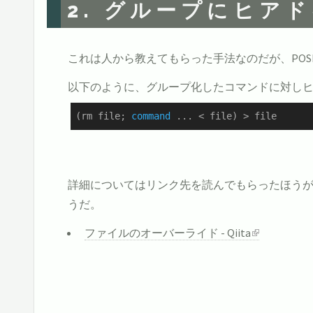
2. グループにヒア
これは人から教えてもらった手法なのだが、POS
以下のように、グループ化したコマンドに対し
(rm file; 
command
 ... < file) > file
詳細についてはリンク先を読んでもらったほうが
うだ。
ファイルのオーバーライド - Qiita