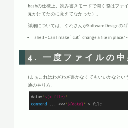
bashの仕様上、読み書きモードで開く際はフ
見かけてたのに覚えてなかった）。
詳細については、ぐれさんがSoftware Des
shell - Can I make `cut` change a file in place?
4. 一度ファイルの
(まぁこれはわざわざ書かなくてもいいかなとい
通のやり方。
data=
"
$(< file)
"
command
 ... <<<
"
${data}
"
 > file