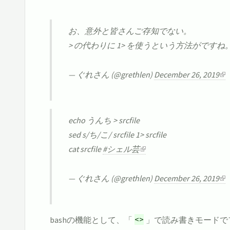
お、意外と皆さんご存知でない。
> の代わりに 1> を使うという方法がですね
— ぐれさん (@grethlen)
December 26, 2019
echo うんち > srcfile
sed s/ち/こ/ srcfile 1> srcfile
cat srcfile
#シェル芸
— ぐれさん (@grethlen)
December 26, 2019
bashの機能として、「
<>
」で読み書きモードで