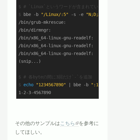
$
# `Linux`というワードが含まれているバイナリをリスト
$
 bbe -b 
"/Linux/:5"
 -s -e 
"N;D;A \x0a"
 $(find /
/bin/grub-mkrescue:

/bin/dirmngr:

/bin/x86_64-linux-gnu-readelf:

/bin/x86_64-linux-gnu-readelf:

/bin/x86_64-linux-gnu-readelf:

$
# 各byteの間に3回だけ`-`を追加
$
echo
"1234567890"
 | bbe -b 
":1"
 -e 
"L 3"
 -e 
"A
1-2-3-4567890
その他のサンプルは
こちら
を参考に
してほしい。