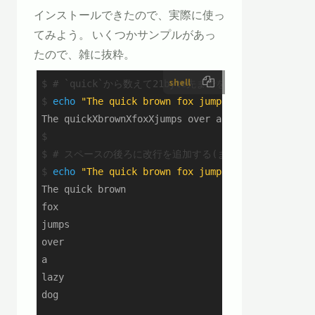
インストールできたので、実際に使っ
てみよう。 いくつかサンプルがあっ
たので、雑に抜粋。
shell
$
# `quick`から数えて21byte先までを対象に、` `を`
$
echo
"The quick brown fox jumps over a lazy do
$
$
# スペースの後ろに改行を追加する(また、このとき最初か
$
echo
"The quick brown fox jumps over a lazy do
The quick brown

fox

jumps

over

a

lazy
