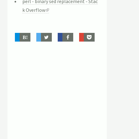
perl - binary sed replacement - Stac
k Overflow