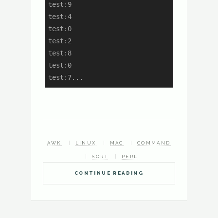
test:9

test:4

test:0

test:2

test:8

test:0

test:7...
AWK
LINUX
MAC
COMMAND
SORT
PERL
CONTINUE READING