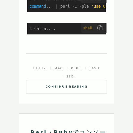
command
... | perl -C -ple 
'use utf8;s/\p{Hi
shell
$
 cat a....
LINUX
MAC
PERL
BASH
SED
CONTINUE READING
Perl・Rubyでコンソー