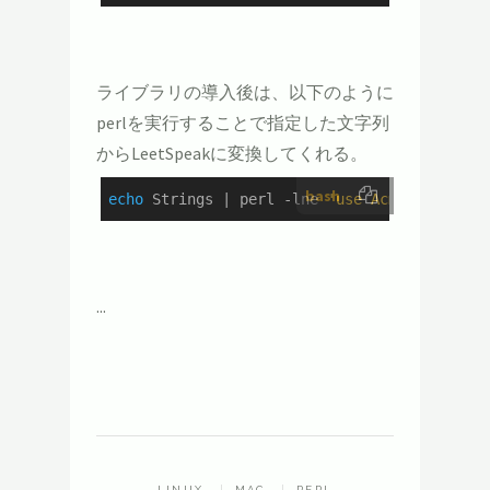
ライブラリの導入後は、以下のように
perlを実行することで指定した文字列
からLeetSpeakに変換してくれる。
bash
echo
 Strings | perl -lne 
'use Acme::LeetSpe
...
LINUX
MAC
PERL