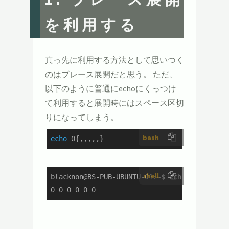
を利用する
真っ先に利用する方法として思いつく
のはブレース展開だと思う。 ただ、
以下のように普通にechoにくっつけ
て利用すると展開時にはスペース区切
りになってしまう。
bash
echo
 0{,,,,,}
shell
blacknon@BS-PUB-UBUNTU-01:~$ echo 0{,,,,,}

0 0 0 0 0 0