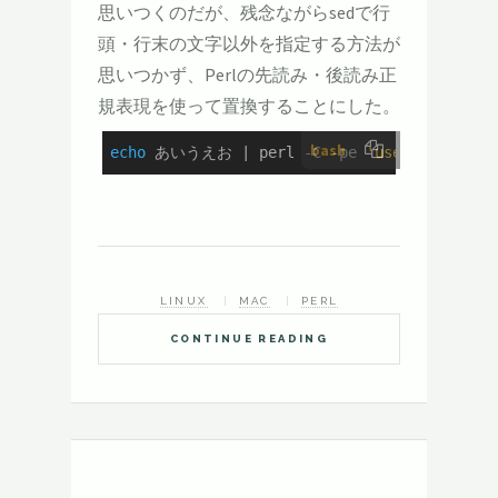
思いつくのだが、残念ながらsedで行
頭・行末の文字以外を指定する方法が
思いつかず、Perlの先読み・後読み正
規表現を使って置換することにした。
bash
echo
 あいうえお | perl -C -pe 
'use utf8;s/((
LINUX
MAC
PERL
CONTINUE READING