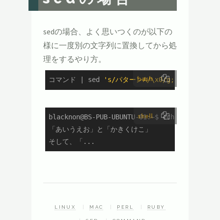
sedの場合、よく思いつくのが以下の
様に一度別の文字列に置換してから処
理をするやり方。
bash
コマンド | sed 
's/パターンA/\x0/g;s/ぱたーんB/
shell
blacknon@BS-PUB-UBUNTU-01:~$ echo
「あいうえお」と「かきくけこ」

そして、「...
LINUX
MAC
PERL
RUBY