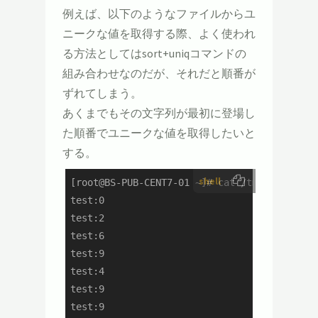
例えば、以下のようなファイルからユ
ニークな値を取得する際、よく使われ
る方法としてはsort+uniqコマンドの
組み合わせなのだが、それだと順番が
ずれてしまう。
あくまでもその文字列が最初に登場し
た順番でユニークな値を取得したいと
する。
shell
[root@BS-PUB-CENT7-01 ~]# cat /tmp/test.txt

test:0

test:2

test:6

test:9

test:4

test:9

test:9
