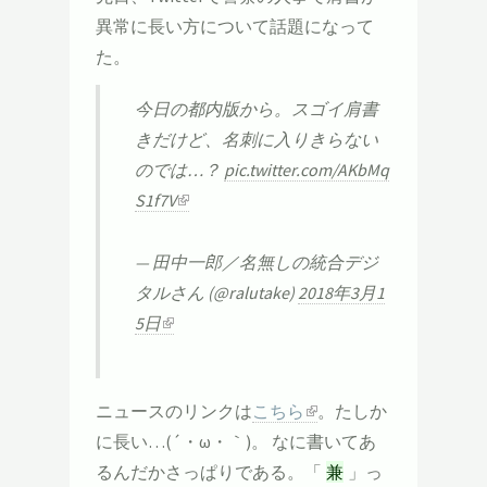
異常に長い方について話題になって
た。
今日の都内版から。スゴイ肩書
きだけど、名刺に入りきらない
のでは…？
pic.twitter.com/AKbMq
S1f7V
— 田中一郎／名無しの統合デジ
タルさん (@ralutake)
2018年3月1
5日
ニュースのリンクは
こちら
。たしか
に長い…(´・ω・｀)。 なに書いてあ
るんだかさっぱりである。「
兼
」っ