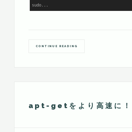
sudo...
CONTINUE READING
apt-getをより高速に！