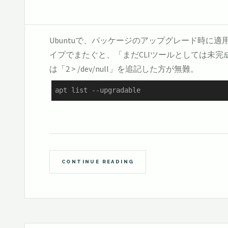
Ubuntuで、パッケージのアップグレード時に適
イプでまたぐと、「まだCLIツールとしては未完成
は「2 > /dev/null」を追記した方が無難。
apt list --upgradable
CONTINUE READING