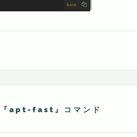
bash
『apt-fast』コマンド