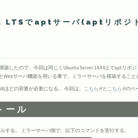
.04 LTSでaptサーバ(aptリポ
築したので、今回は同じくUbuntu Server 14.04上でapt
or』とWebサーバ機能を用いる事で、ミラーサーバを構築するこ
GBほどの容量が必要になる。 今回は、
こちら
と
こちら
のペ
トール
ルする。 ミラーサーバ側で、以下のコマンドを実行する。