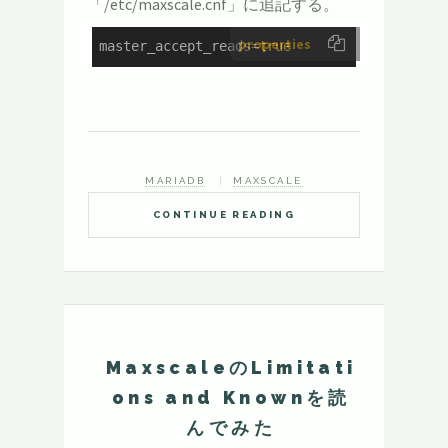
「/etc/maxscale.cnf」に追記する。
properties
master_accept_reads
=
true
MARIADB
MAXSCALE
CONTINUE READING
MaxscaleのLimitati
ons and Knownを読
んでみた