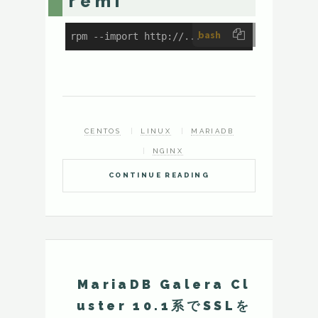
remi
bash
rpm --import http://...
CENTOS
LINUX
MARIADB
NGINX
CONTINUE READING
MariaDB Galera Cl
uster 10.1系でSSLを