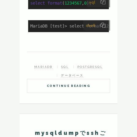
sql
select
format
(
1234567
,
0
);
shell
MariaDB [test]> select format(12345...
MARIADB
SQL
POSTGRESQL
データベース
CONTINUE READING
mysqldumpでsshご