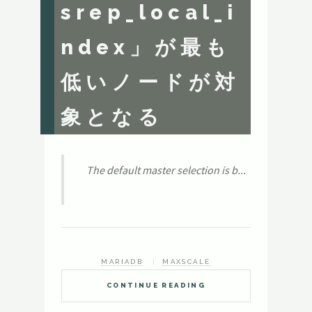
srep_local_i
ndex」が最も
低いノードが対
象となる
The default master selection is b...
MARIADB
MAXSCALE
CONTINUE READING