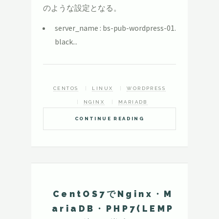
のような設定となる。
server_name : bs-pub-wordpress-01.
black...
CENTOS
LINUX
WORDPRESS
NGINX
MARIADB
CONTINUE READING
CentOS7でNginx・M
ariaDB・PHP7(LEMP