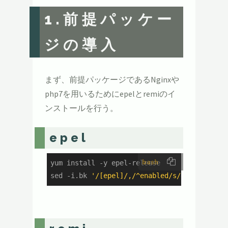
1.前提パッケー
ジの導入
まず、前提パッケージであるNginxや
php7を用いるためにepelとremiのイ
ンストールを行う。
epel
bash
yum install -y epel-release

sed -i.bk 
'/[epel]/,/^enabled/s/enabled=1/e