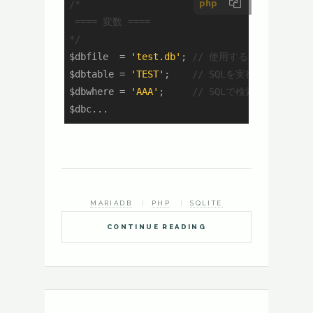
php
/*

 ==== 変数 ====

*/
$dbfile  = 
'test.db'
; 
// 使用するDBファイル
$dbtable = 
'TEST'
;    
// SQLを実行するテーブ
$dbwhere = 
'AAA'
;     
// SQLで検索する文字列
$dbc...
MARIADB
PHP
SQLITE
CONTINUE READING