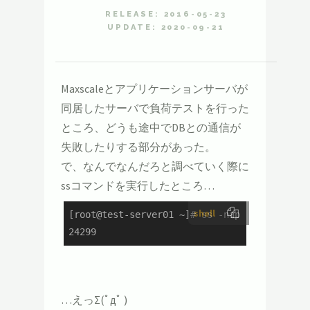
RELEASE: 2016-05-23
UPDATE: 2020-09-21
Maxscaleとアプリケーションサーバが
同居したサーバで負荷テストを行った
ところ、どうも途中でDBとの通信が
失敗したりする部分があった。
で、なんでなんだろと調べていく際に
ssコマンドを実行したところ…
shell
[root@test-server01 ~]# ss -nap | grep ':330
24299
…えっΣ(ﾟдﾟ )