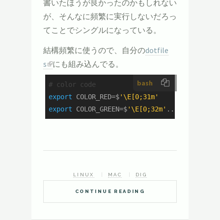
書いたほうが良かったのかもしれない
が、そんなに頻繁に実行しないだろっ
てことでシングルになっている。
結構頻繁に使うので、自分の
dotfile
s
にも組み込んでる。
bash
# color code
export
 COLOR_RED=$
'\E[0;31m'
export
 COLOR_GREEN=$
'\E[0;32m'
...
LINUX
MAC
DIG
CONTINUE READING