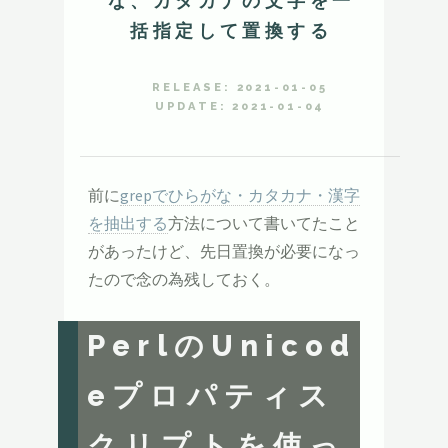
な、カタカナの文字を一
括指定して置換する
RELEASE: 2021-01-05
UPDATE: 2021-01-04
前に
grepでひらがな・カタカナ・漢字
を抽出する
方法について書いてたこと
があったけど、先日置換が必要になっ
たので念の為残しておく。
PerlのUnicod
eプロパティス
クリプトを使っ