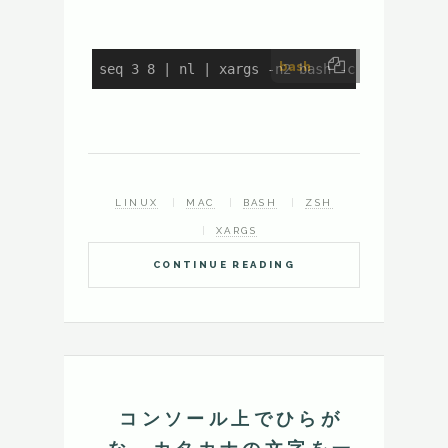
bash
seq 3 8 | nl | xargs -n2 bash -c 
'seq $1 | 
LINUX
MAC
BASH
ZSH
XARGS
CONTINUE READING
コンソール上でひらが