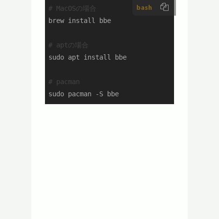
bash
# MacOSの場合
brew install bbe

# aptの場合
sudo apt install bbe

# pacman
sudo pacman -S bbe