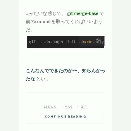
↓みたいな感じで、
git merge-base
で
前のcommitを取ってくればいいよう
だ。
bash
git  --no-pager diff --name-only HEAD $(git
こんなんでできたのか〜、知らんかっ
たな
とい...
LINUX
MAC
GIT
CONTINUE READING