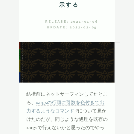
示する
RELEASE: 2021-01-06
UPDATE: 2021-01-05
結構前にネットサーフィンしてたとこ
ろ、
xargsの行頭に引数を色付きで出
力するようなコマンド
について見か
けたのだが、同じような処理を既存の
xargsで行えないかと思ったのでやっ