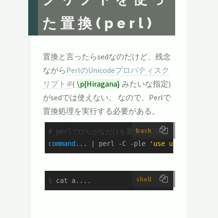
た置換(perl)
置換と言ったらsedなのだけど、残念
ながら
PerlのUnicodeプロパティスク
リプト
(
\p{Hiragana}
みたいな指定)
がsedでは使えない。 なので、Perlで
置換処理を実行する必要がある。
bash
# perlでひらがなだけを置換する場合
command
... | perl -C -ple 
'use utf8;s/\p{Hi
shell
$
 cat a....