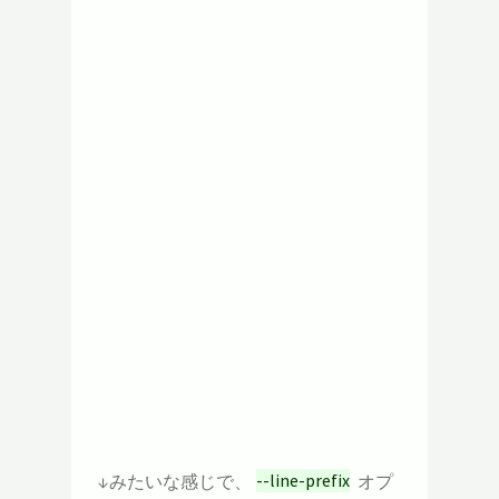
↓みたいな感じで、
--line-prefix
オプ