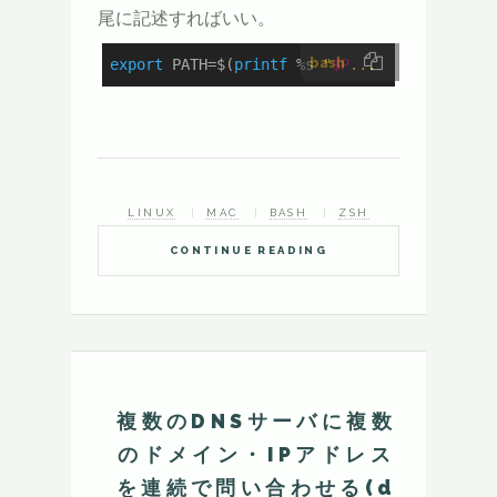
尾に記述すればいい。
bash
export
 PATH=$(
printf
 %s 
"
$P
...
LINUX
MAC
BASH
ZSH
CONTINUE READING
複数のDNSサーバに複数
のドメイン・IPアドレス
を連続で問い合わせる(d