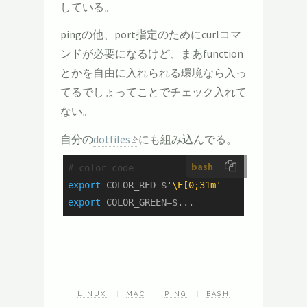
している。
pingの他、port指定のためにcurlコマ
ンドが必要になるけど、まあfunction
とかを自由に入れられる環境なら入っ
てるでしょってことでチェック入れて
ない。
自分の
dotfiles
にも組み込んでる。
bash
# color code
export
 COLOR_RED=$
'\E[0;31m'
export
 COLOR_GREEN=$...
LINUX
MAC
PING
BASH