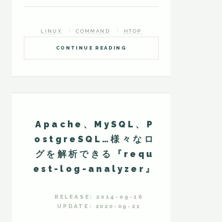
LINUX
COMMAND
HTOP
CONTINUE READING
Apache、MySQL、P
ostgreSQL…様々なロ
グを解析できる『requ
est-log-analyzer』
RELEASE: 2014-09-16
UPDATE: 2020-09-21