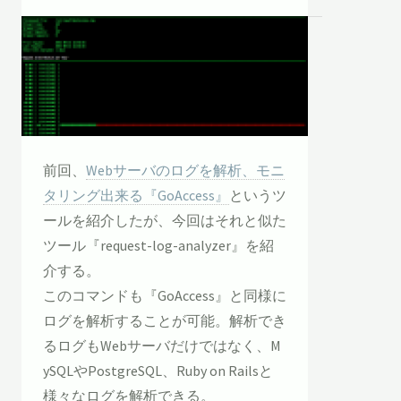
前回、
Webサーバのログを解析、モニ
タリング出来る『GoAccess』
というツ
ールを紹介したが、今回はそれと似た
ツール『request-log-analyzer』を紹
介する。
このコマンドも『GoAccess』と同様に
ログを解析することが可能。解析でき
るログもWebサーバだけではなく、M
ySQLやPostgreSQL、Ruby on Railsと
様々なログを解析できる。