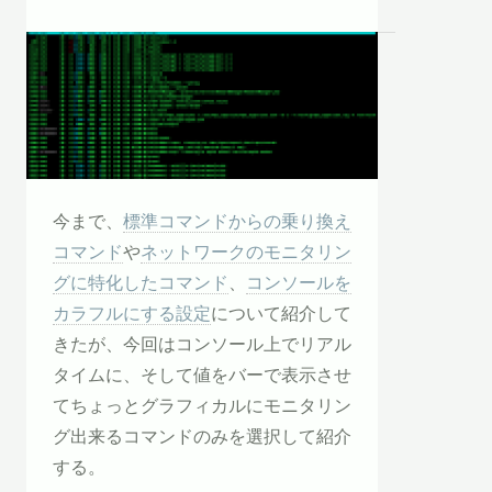
今まで、
標準コマンドからの乗り換え
コマンド
や
ネットワークのモニタリン
グに特化したコマンド
、
コンソールを
カラフルにする設定
について紹介して
きたが、今回はコンソール上でリアル
タイムに、そして値をバーで表示させ
てちょっとグラフィカルにモニタリン
グ出来るコマンドのみを選択して紹介
する。