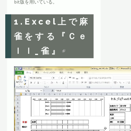
bit版を用いている。
1.
Excel上で麻
雀をする『Ｃｅ
ｌｌ_雀』