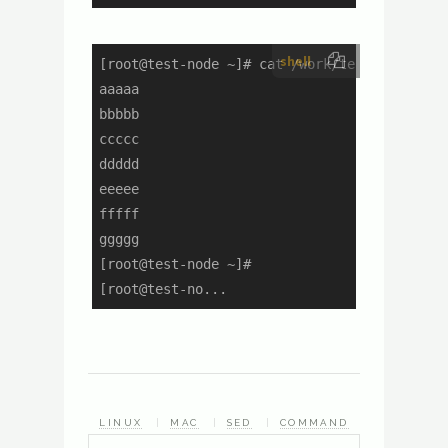
shell
[root@test-node ~]# cat /work/test_1.txt

aaaaa

bbbbb

ccccc

ddddd

eeeee

fffff

ggggg

[root@test-node ~]#

[root@test-no...
LINUX
MAC
SED
COMMAND