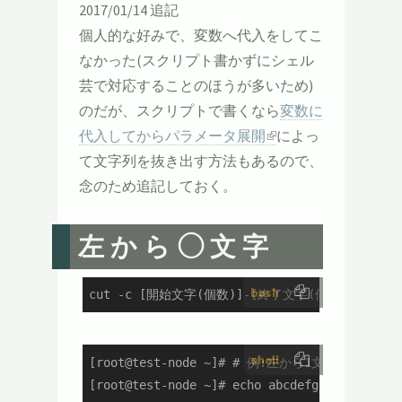
2017/01/14 追記
個人的な好みで、変数へ代入をしてこ
なかった(スクリプト書かずにシェル
芸で対応することのほうが多いため)
のだが、スクリプトで書くなら
変数に
代入してからパラメータ展開
によっ
て文字列を抜き出す方法もあるので、
念のため追記しておく。
左から◯文字
bash
cut -c [開始文字(個数)]-[終了文字(個数)]
shell
[root@test-node ~]# # 例:左から1文字目～4文字目
[root@test-node ~]# echo abcdefghij...