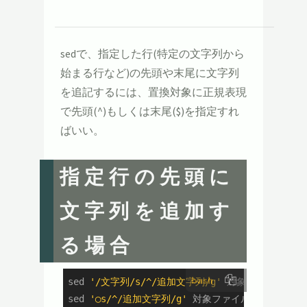
sedで、指定した行(特定の文字列から
始まる行など)の先頭や末尾に文字列
を追記するには、置換対象に正規表現
で先頭(^)もしくは末尾($)を指定すれ
ばいい。
指定行の先頭に
文字列を追加す
る場合
bash
sed 
'/文字列/s/^/追加文字列/g'
 対象ファイル 
#
sed 
'◯s/^/追加文字列/g'
 対象ファイル 
# 行番号