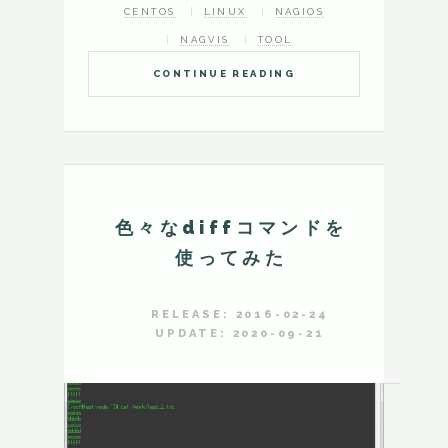
CENTOS
LINUX
NAGIOS
NAGVIS
TOOL
CONTINUE READING
色々なdiffコマンドを
使ってみた
RELEASE: 2016-02-24
UPDATE: 2020-09-21