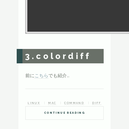
3.colordiff
前に
こちら
でも紹介...
LINUX
MAC
COMMAND
DIFF
CONTINUE READING